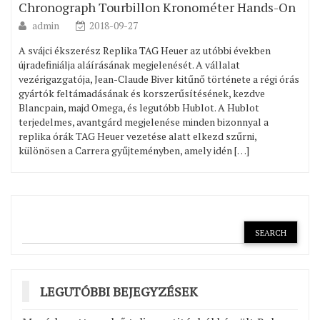
Chronograph Tourbillon Kronométer Hands-On
admin
2018-09-27
A svájci ékszerész Replika TAG Heuer az utóbbi években
újradefiniálja aláírásának megjelenését. A vállalat
vezérigazgatója, Jean-Claude Biver kitűnő története a régi órás
gyártók feltámadásának és korszerűsítésének, kezdve
Blancpain, majd Omega, és legutóbb Hublot. A Hublot
terjedelmes, avantgárd megjelenése minden bizonnyal a
replika órák TAG Heuer vezetése alatt elkezd szűrni,
különösen a Carrera gyűjteményben, amely idén […]
LEGUTÓBBI BEJEGYZÉSEK