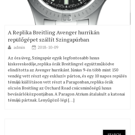
A Replika Breitling Avenger hurrikán
repülőgépet szállít Szingapúrban
admin
2018-10-09
Az óra üveg, Szingapúr egyik legfontosabb luxus
kiskereskedője,replika órák Breitlingrel együttműködve
elindította az Avenger hurrikánt. Június 9-én több mint 150
vendég vett részt egy exkluzív párton, és egy 10 napos repülés
témájú kiállításon vett részt a Paragonban,replika órák
olcsón Breitling az Orchard Road csúcsminőségű luxus
bevásárlóközpontjában. A Paragon Atrium átalakult a katonai
témájú pártnak. Lenyűgöző légi […]