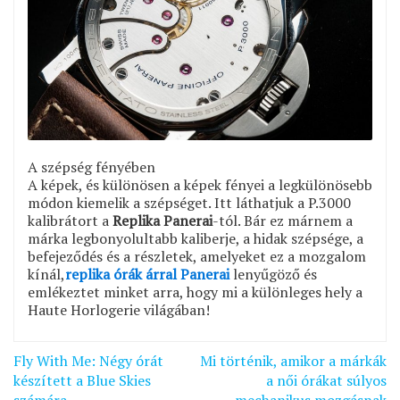
A szépség fényében
A képek, és különösen a képek fényei a legkülönösebb
módon kiemelik a szépséget. Itt láthatjuk a P.3000
kalibrátort a
Replika Panerai
-tól. Bár ez márnem a
márka legbonyolultabb kaliberje, a hidak szépsége, a
befejeződés és a részletek, amelyeket ez a mozgalom
kínál,
replika órák árral Panerai
lenyűgöző és
emlékeztet minket arra, hogy mi a különleges hely a
Haute Horlogerie világában!
Bejegyzés
Fly With Me: Négy órát
Mi történik, amikor a márkák
navigáció
készített a Blue Skies
a női órákat súlyos