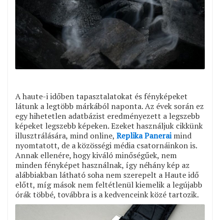
A haute-i időben tapasztalatokat és fényképeket
látunk a legtöbb márkából naponta. Az évek során ez
egy hihetetlen adatbázist eredményezett a legszebb
képeket legszebb képeken. Ezeket használjuk cikkünk
illusztrálására, mind online,
Replika Panerai
mind
nyomtatott, de a közösségi média csatornáinkon is.
Annak ellenére, hogy kiváló minőségűek, nem
minden fényképet használnak, így néhány kép az
alábbiakban látható soha nem szerepelt a Haute idő
előtt, míg mások nem feltétlenül kiemelik a legújabb
órák többé, továbbra is a kedvenceink közé tartozik.