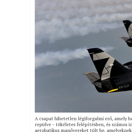
A csapat hihetetlen légiforgalmi erő, amely h
repülve – tökéletes felépítésben, és számos i
aerobatikus manővereket tölt be, amelyekne