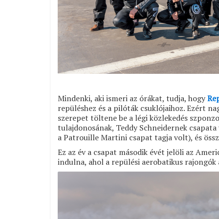
Mindenki, aki ismeri az órákat, tudja, hogy
Rep
repüléshez és a pilóták csuklójaihoz.
Ezért nag
szerepet töltene be a légi közlekedés szponz
tulajdonosának, Teddy Schneidernek csapata v
a Patrouille Martini csapat tagja volt), és öss
Ez az év a csapat második évét jelöli az Amer
indulna, ahol a repülési aerobatikus rajongók