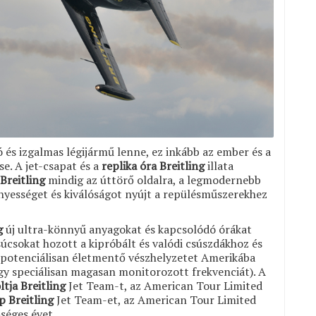
 és izgalmas légijármű lenne, ez inkább az ember és a
e. A jet-csapat és a
replika óra Breitling
illata
Breitling
mindig az úttörő oldalra, a legmodernebb
nyességet és kiválóságot nyújt a repülésműszerekhez
g
új ultra-könnyű anyagokat és kapcsolódó órákat
csúcsokat hozott a kipróbált és valódi csúszdákhoz és
a potenciálisan életmentő vészhelyzetet Amerikába
 egy speciálisan magasan monitorozott frekvenciát). A
ltja Breitling
Jet Team-t, az American Tour Limited
p Breitling
Jet Team-et, az American Tour Limited
séges évet.