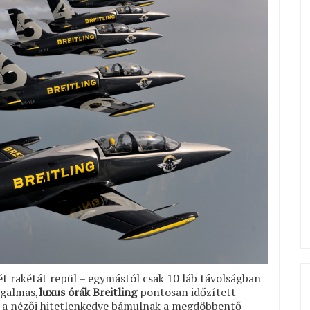
ét rakétát repül – egymástól csak 10 láb távolságban
zgalmas,
luxus órák Breitling
pontosan időzített
k a nézői hitetlenkedve bámulnak a megdöbbentő