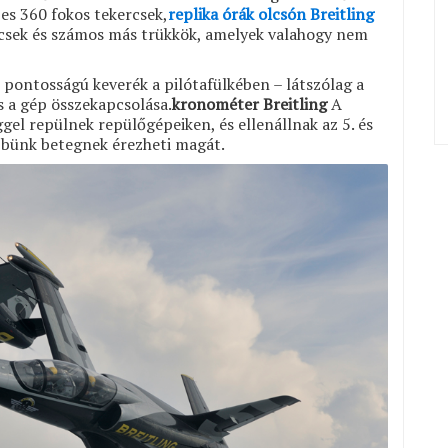
es 360 fokos tekercsek,
replika órák olcsón Breitling
rcsek és számos más trükkök, amelyek valahogy nem
s pontosságú keverék a pilótafülkében – látszólag a
s a gép összekapcsolása.
kronométer Breitling
A
gel repülnek repülőgépeiken, és ellenállnak az 5. és
bbünk betegnek érezheti magát.