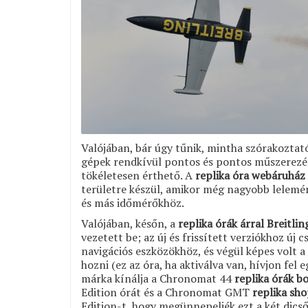
Valójában, bár úgy tűnik, mintha szórakoztató
gépek rendkívül pontos és pontos műszerezés
tökéletesen érthető. A
replika óra webáruház 
területre készül, amikor még nagyobb lelemé
és más időmérőkhöz.
Valójában, későn, a
replika órák árral Breitlin
vezetett be; az új és frissített verziókhoz új 
navigációs eszközökhöz, és végül képes volt 
hozni (ez az óra, ha aktiválva van, hívjon fel
márka kínálja a Chronomat 44
replika órák bo
Edition órát és a Chronomat GMT
replika sho
Edition-t, hogy megünnepeljék ezt a két dicső