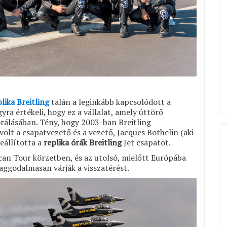
lika Breitling
talán a leginkább kapcsolódott a
yra értékeli, hogy ez a vállalat, amely úttörő
orálásában.
Tény, hogy 2003-ban Breitling
olt a csapatvezető és a vezető, Jacques Bothelin (aki
zeállította a
replika órák Breitling
Jet csapatot.
ican Tour körzetben, és az utolsó, mielőtt Európába
 aggodalmasan várják a visszatérést.