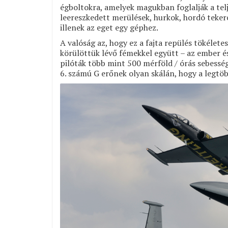
égboltokra, amelyek magukban foglalják a telj
leereszkedett merülések, hurkok, hordó teke
illenek az eget egy géphez.
A valóság az, hogy ez a fajta repülés tökélete
körülöttük lévő fémekkel együtt – az ember é
pilóták több mint 500 mérföld / órás sebesség
6. számú G erőnek olyan skálán, hogy a legtö