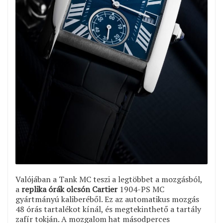
Valójában a Tank MC teszi a legtöbbet a mozgásból,
a
replika órák olcsón Cartier
1904-PS MC
gyártmányú kaliberéből. Ez az automatikus mozgás
48 órás tartalékot kínál, és megtekinthető a tartály
zafír tokján. A mozgalom hat másodperces