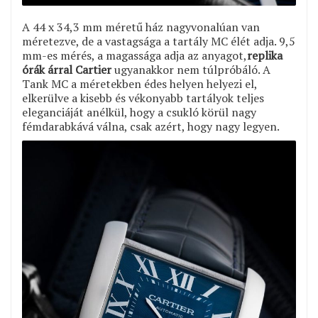
A 44 x 34,3 mm méretű ház nagyvonalúan van
méretezve, de a vastagsága a tartály MC élét adja. 9,5
mm-es mérés, a magassága adja az anyagot,
replika
órák árral Cartier
ugyanakkor nem túlpróbáló. A
Tank MC a méretekben édes helyen helyezi el,
elkerülve a kisebb és vékonyabb tartályok teljes
eleganciáját anélkül, hogy a csukló körül nagy
fémdarabkává válna, csak azért, hogy nagy legyen.