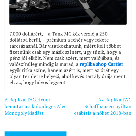
7.000 dollárért, – a Tank MC kék verziója 250
dollárba kerül, – prémium a fehér vagy fekete
tárcsázásnál. Bár vitatkozhatunk, miért kell többet
fizetnünk csak egy másik színért, úgy tűnik, hogy a
pénz jól elkölt. Nem csak azért, mert valójában, és
valószínűleg mindig is marad, a
replika shop Cartier
egyik ritka színe, hanem azért is, mert az órát egy
olyan területre helyezi, ahol kevés tartály órája ment
el: az, hogy hűvös legyen!
Bejegyzés
A Replika TAG Heuer
Az Replika IWC
navigáció
bemutatja a különleges Alec
Schaffhausen nyíltan
Monopoly kiadást
csábítja a nőket 2018-ban