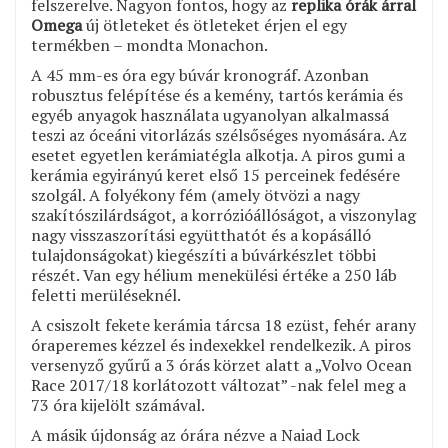
felszerelve. Nagyon fontos, hogy az
replika órák árral
Omega
új ötleteket és ötleteket érjen el egy
termékben – mondta Monachon.
A 45 mm-es óra egy búvár kronográf. Azonban
robusztus felépítése és a kemény, tartós kerámia és
egyéb anyagok használata ugyanolyan alkalmassá
teszi az óceáni vitorlázás szélsőséges nyomására. Az
esetet egyetlen kerámiatégla alkotja. A piros gumi a
kerámia egyirányú keret első 15 perceinek fedésére
szolgál. A folyékony fém (amely ötvözi a nagy
szakítószilárdságot, a korrózióállóságot, a viszonylag
nagy visszaszorítási együtthatót és a kopásálló
tulajdonságokat) kiegészíti a búvárkészlet többi
részét. Van egy hélium menekülési értéke a 250 láb
feletti merüléseknél.
A csiszolt fekete kerámia tárcsa 18 ezüst, fehér arany
óraperemes kézzel és indexekkel rendelkezik. A piros
versenyző gyűrű a 3 órás körzet alatt a „Volvo Ocean
Race 2017/18 korlátozott változat” -nak felel meg a
73 óra kijelölt számával.
A másik újdonság az órára nézve a Naiad Lock