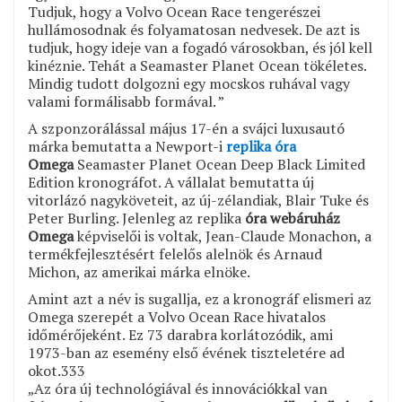
Tudjuk, hogy a Volvo Ocean Race tengerészei
hullámosodnak és folyamatosan nedvesek. De azt is
tudjuk, hogy ideje van a fogadó városokban, és jól kell
kinéznie. Tehát a Seamaster Planet Ocean tökéletes.
Mindig tudott dolgozni egy mocskos ruhával vagy
valami formálisabb formával. ”
A szponzorálással május 17-én a svájci luxusautó
márka bemutatta a Newport-i
replika óra
Omega
Seamaster Planet Ocean Deep Black Limited
Edition kronográfot. A vállalat bemutatta új
vitorlázó nagyköveteit, az új-zélandiak, Blair Tuke és
Peter Burling. Jelenleg az replika
óra webáruház
Omega
képviselői is voltak, Jean-Claude Monachon, a
termékfejlesztésért felelős alelnök és Arnaud
Michon, az amerikai márka elnöke.
Amint azt a név is sugallja, ez a kronográf elismeri az
Omega szerepét a Volvo Ocean Race hivatalos
időmérőjeként. Ez 73 darabra korlátozódik, ami
1973-ban az esemény első évének tiszteletére ad
okot.333
„Az óra új technológiával és innovációkkal van