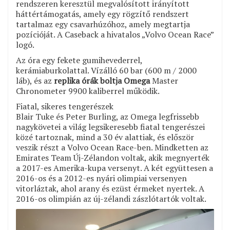
rendszeren keresztül megvalósított irányított
háttértámogatás, amely egy rögzítő rendszert
tartalmaz egy csavarhúzóhoz, amely megtartja
pozícióját. A Caseback a hivatalos „Volvo Ocean Race”
logó.
Az óra egy fekete gumihevederrel,
kerámiaburkolattal. Vízálló 60 bar (600 m / 2000
láb), és az
replika órák boltja Omega
Master
Chronometer 9900 kaliberrel működik.
Fiatal, sikeres tengerészek
Blair Tuke és Peter Burling, az Omega legfrissebb
nagykövetei a világ legsikeresebb fiatal tengerészei
közé tartoznak, mind a 30 év alattiak, és először
veszik részt a Volvo Ocean Race-ben. Mindketten az
Emirates Team Új-Zélandon voltak, akik megnyerték
a 2017-es Amerika-kupa versenyt. A két együttesen a
2016-os és a 2012-es nyári olimpiai versenyen
vitorláztak, ahol arany és ezüst érmeket nyertek. A
2016-os olimpián az új-zélandi zászlótartók voltak.