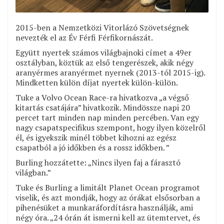
2015-ben a Nemzetközi Vitorlázó Szövetségnek
nevezték el az Év Férfi Férfikornászát.
Együtt nyertek számos világbajnoki címet a 49er
osztályban, köztük az első tengerészek, akik négy
aranyérmes aranyérmet nyernek (2013-tól 2015-ig).
Mindketten külön díjat nyertek külön-külön.
Tuke a Volvo Ocean Race-ra hivatkozva „a végső
kitartás csatájára” hivatkozik. Mindössze napi 20
percet tart minden nap minden percében. Van egy
nagy csapatspecifikus szempont, hogy ilyen közelről
él, és igyekszik minél többet kihozni az egész
csapatból a jó időkben és a rossz időkben. ”
Burling hozzátette: „Nincs ilyen faj a fárasztó
világban.”
Tuke és Burling a limitált Planet Ocean programot
viselik, és azt mondják, hogy az órákat elsősorban a
pihenésüket a munkaráfordításra használják, ami
négy óra. „24 órán át ismerni kell az ütemtervet, és