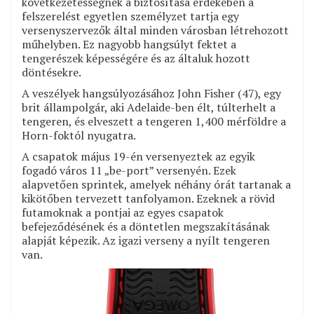
következetességnek a biztosítása érdekében a
felszerelést egyetlen személyzet tartja egy
versenyszervezők által minden városban létrehozott
műhelyben. Ez nagyobb hangsúlyt fektet a
tengerészek képességére és az általuk hozott
döntésekre.
A veszélyek hangsúlyozásához John Fisher (47), egy
brit állampolgár, aki Adelaide-ben élt, túlterhelt a
tengeren, és elveszett a tengeren 1,400 mérföldre a
Horn-foktól nyugatra.
A csapatok május 19-én versenyeztek az egyik
fogadó város 11 „be-port” versenyén. Ezek
alapvetően sprintek, amelyek néhány órát tartanak a
kikötőben tervezett tanfolyamon. Ezeknek a rövid
futamoknak a pontjai az egyes csapatok
befejeződésének és a döntetlen megszakításának
alapját képezik. Az igazi verseny a nyílt tengeren
van.