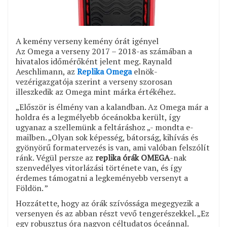
A kemény verseny kemény órát igényel
Az Omega a verseny 2017 – 2018-as számában a
hivatalos időmérőként jelent meg. Raynald
Aeschlimann, az
Replika Omega
elnök-
vezérigazgatója szerint a verseny szorosan
illeszkedik az Omega mint márka értékéhez.
„Először is élmény van a kalandban. Az Omega már a
holdra és a legmélyebb óceánokba került, így
ugyanaz a szellemünk a feltáráshoz „- mondta e-
mailben. „Olyan sok képesség, bátorság, kihívás és
gyönyörű formatervezés is van, ami valóban felszólít
ránk. Végül persze az
replika órák OMEGA
-nak
szenvedélyes vitorlázási története van, és így
érdemes támogatni a legkeményebb versenyt a
Földön. ”
Hozzátette, hogy az órák szívóssága megegyezik a
versenyen és az abban részt vevő tengerészekkel. „Ez
egy robusztus óra nagyon céltudatos óceánnal.