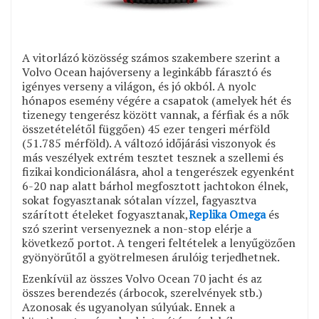
A vitorlázó közösség számos szakembere szerint a
Volvo Ocean hajóverseny a leginkább fárasztó és
igényes verseny a világon, és jó okból. A nyolc
hónapos esemény végére a csapatok (amelyek hét és
tizenegy tengerész között vannak, a férfiak és a nők
összetételétől függően) 45 ezer tengeri mérföld
(51.785 mérföld). A változó időjárási viszonyok és
más veszélyek extrém tesztet tesznek a szellemi és
fizikai kondicionálásra, ahol a tengerészek egyenként
6-20 nap alatt bárhol megfosztott jachtokon élnek,
sokat fogyasztanak sótalan vízzel, fagyasztva
szárított ételeket fogyasztanak,
Replika Omega
és
szó szerint versenyeznek a non-stop elérje a
következő portot. A tengeri feltételek a lenyűgözően
gyönyörűtől a gyötrelmesen árulóig terjedhetnek.
Ezenkívül az összes Volvo Ocean 70 jacht és az
összes berendezés (árbocok, szerelvények stb.)
Azonosak és ugyanolyan súlyúak. Ennek a