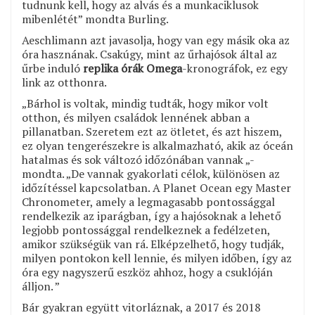
tudnunk kell, hogy az alvás és a munkaciklusok
mibenlétét” mondta Burling.
Aeschlimann azt javasolja, hogy van egy másik oka az
óra hasznának. Csakúgy, mint az űrhajósok által az
űrbe induló
replika órák Omega
-kronográfok, ez egy
link az otthonra.
„Bárhol is voltak, mindig tudták, hogy mikor volt
otthon, és milyen családok lennének abban a
pillanatban. Szeretem ezt az ötletet, és azt hiszem,
ez olyan tengerészekre is alkalmazható, akik az óceán
hatalmas és sok változó időzónában vannak „-
mondta. „De vannak gyakorlati célok, különösen az
időzítéssel kapcsolatban. A Planet Ocean egy Master
Chronometer, amely a legmagasabb pontossággal
rendelkezik az iparágban, így a hajósoknak a lehető
legjobb pontossággal rendelkeznek a fedélzeten,
amikor szükségük van rá. Elképzelhető, hogy tudják,
milyen pontokon kell lennie, és milyen időben, így az
óra egy nagyszerű eszköz ahhoz, hogy a csuklóján
álljon. ”
Bár gyakran együtt vitorláznak, a 2017 és 2018