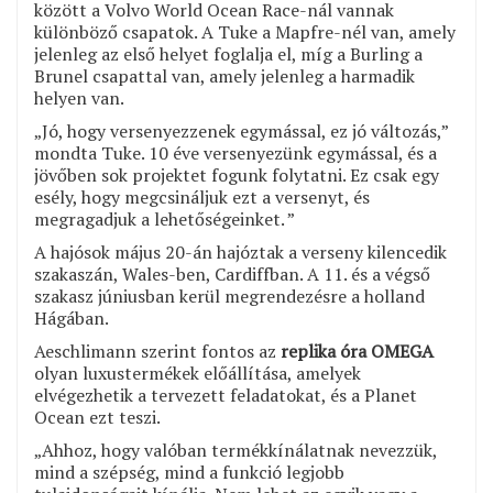
között a Volvo World Ocean Race-nál vannak
különböző csapatok. A Tuke a Mapfre-nél van, amely
jelenleg az első helyet foglalja el, míg a Burling a
Brunel csapattal van, amely jelenleg a harmadik
helyen van.
„Jó, hogy versenyezzenek egymással, ez jó változás,”
mondta Tuke. 10 éve versenyezünk egymással, és a
jövőben sok projektet fogunk folytatni. Ez csak egy
esély, hogy megcsináljuk ezt a versenyt, és
megragadjuk a lehetőségeinket. ”
A hajósok május 20-án hajóztak a verseny kilencedik
szakaszán, Wales-ben, Cardiffban. A 11. és a végső
szakasz júniusban kerül megrendezésre a holland
Hágában.
Aeschlimann szerint fontos az
replika óra OMEGA
olyan luxustermékek előállítása, amelyek
elvégezhetik a tervezett feladatokat, és a Planet
Ocean ezt teszi.
„Ahhoz, hogy valóban termékkínálatnak nevezzük,
mind a szépség, mind a funkció legjobb