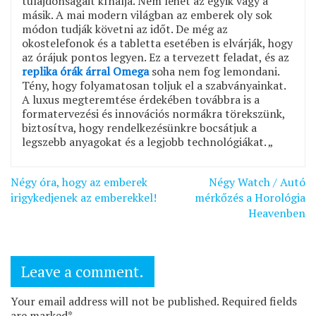
tulajdonságait kínálja. Nem lehet az egyik vagy a
másik. A mai modern világban az emberek oly sok
módon tudják követni az időt. De még az
okostelefonok és a tabletta esetében is elvárják, hogy
az órájuk pontos legyen. Ez a tervezett feladat, és az
replika órák árral Omega
soha nem fog lemondani.
Tény, hogy folyamatosan toljuk el a szabványainkat.
A luxus megteremtése érdekében továbbra is a
formatervezési és innovációs normákra törekszünk,
biztosítva, hogy rendelkezésünkre bocsátjuk a
legszebb anyagokat és a legjobb technológiákat. „
Bejegyzés
Négy óra, hogy az emberek
Négy Watch / Autó
navigáció
irigykedjenek az emberekkel!
mérkőzés a Horológia
Heavenben
Leave a comment.
Your email address will not be published. Required fields
are marked*