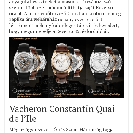
anyagokat és színeket a második tárcsához, szó
szerint több ezer módon állíthatja saját Reverso
óráját. A híres cipőtervező Christian Louboutin még
replika óra webáruház
néhány évvel ezelőtt
létrehozott néhány különleges tárcsát és hevedert,
hogy megünnepelje a Reverso 85. évfordulóját.
Vacheron Constantin Quai
de l’Ile
Még az úgynevezett Óriás Szent Háromság tagja,