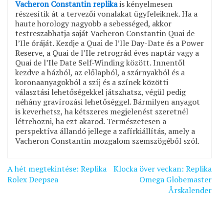
Vacheron Constantin replika
is kényelmesen
részesítik át a tervezői vonalakat ügyfeleiknek. Ha a
haute horology nagyobb a sebességed, akkor
testreszabhatja saját Vacheron Constantin Quai de
l’Ile óráját. Kezdje a Quai de l’Ile Day-Date és a Power
Reserve, a Quai de l’Ile retrográd éves naptár vagy a
Quai de l’Ile Date Self-Winding között. Innentől
kezdve a házból, az előlapból, a szárnyakból és a
koronaanyagokból a szíj és a színek közötti
választási lehetőségekkel játszhatsz, végül pedig
néhány gravírozási lehetőséggel. Bármilyen anyagot
is keverhetsz, ha kétszeres megjelenést szeretnél
létrehozni, ha ezt akarod. Természetesen a
perspektíva állandó jellege a zafírkiállítás, amely a
Vacheron Constantin mozgalom szemszögéből szól.
Bejegyzés
A hét megtekintése: Replika
Klocka över veckan: Replika
navigáció
Rolex Deepsea
Omega Globemaster
Årskalender