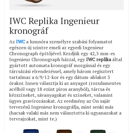
IWC Replika Ingenieur
kronográf
Az
IWC
a luxusóra személyre szabási folyamatot
egészen új szintre emeli az egyedi Ingenieur
Chronograph építőjével. Kezdjük egy 42,3 mm-es
Ingenieur Chronograph házzal, egy
IWC replika
által
gyártott automata kronográf mozgással és egy
tárcsázási elrendezéssel, amely három regisztert
tartalmaz a 6/9/12-kor és egy dátum-ablakot 3
órakor. Innen választja ki az anyagot (rozsdamentes
acélból vagy 18 ezüst piros aranyból), tárcsa és
kézszíneket, sávanyagokat és színeket, valamint
ügyes gravírozásokat. Az eredmény az Ön saját
tervezésű Ingenieur kronográfja, mint senki más
(hacsak valaki más nem választotta ki ugyanazokat a
tervrajzokat, mint te.)