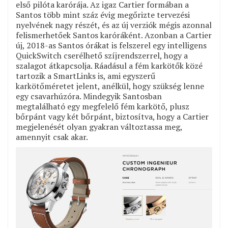
első pilóta karórája. Az igaz Cartier formában a
Santos több mint száz évig megőrizte tervezési
nyelvének nagy részét, és az új verziók mégis azonnal
felismerhetőek Santos karóráként. Azonban a Cartier
új, 2018-as Santos órákat is felszerel egy intelligens
QuickSwitch cserélhető szíjrendszerrel, hogy a
szalagot átkapcsolja. Ráadásul a fém karkötők közé
tartozik a SmartLinks is, ami egyszerű
karkötőméretet jelent, anélkül, hogy szükség lenne
egy csavarhúzóra. Mindegyik Santosban
megtalálható egy megfelelő fém karkötő, plusz
bőrpánt vagy két bőrpánt, biztosítva, hogy a Cartier
megjelenését olyan gyakran változtassa meg,
amennyit csak akar.