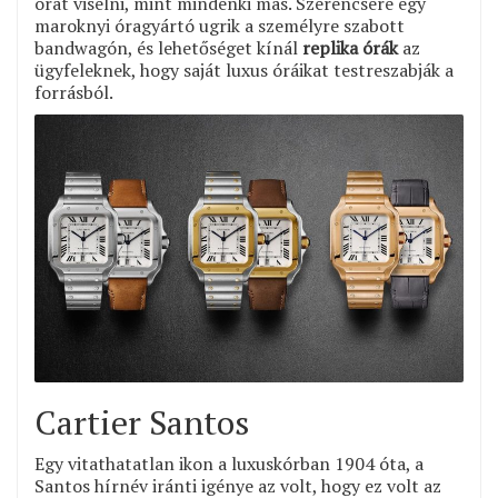
órát viselni, mint mindenki más. Szerencsére egy
maroknyi óragyártó ugrik a személyre szabott
bandwagón, és lehetőséget kínál
replika órák
az
ügyfeleknek, hogy saját luxus óráikat testreszabják a
forrásból.
Cartier Santos
Egy vitathatatlan ikon a luxuskórban 1904 óta, a
Santos hírnév iránti igénye az volt, hogy ez volt az