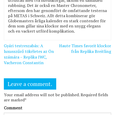
utrustad med två huvudkorgar, liksom en samaxiell
rubbning. Det är också en Master Chronometer,
eftersom den har genomfört de omfattande testerna
på METAS i Schweiz. Allt detta kombinerar gör
Globemasters årliga kalender en stark contender för
dem som gillar sina klockor med en snygg elegans
och en vackert utförd komplikation.
Bejegyzés
Gyári testreszabás: A
Haute Times favorit klockor
navigáció
luxusszűrő tökéletes az Ön
från Replika Breitling
számára – Replika IWC,
Vacheron Constantin
Leave a comment.
Your email address will not be published. Required fields
are marked*
Comment