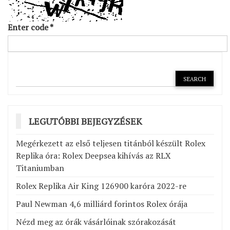
Enter code
*
LEGUTÓBBI BEJEGYZÉSEK
Megérkezett az első teljesen titánból készült Rolex
Replika óra: Rolex Deepsea kihívás az RLX
Titaniumban
Rolex Replika Air King 126900 karóra 2022-re
Paul Newman 4,6 milliárd forintos Rolex órája
Nézd meg az órák vásárlóinak szórakozását