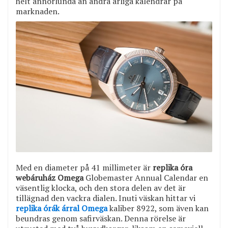
helt annorlunda än andra årliga kalendrar på
marknaden.
Med en diameter på 41 millimeter är
replika óra
webáruház Omega
Globemaster Annual Calendar en
väsentlig klocka, och den stora delen av det är
tillägnad den vackra dialen. Inuti väskan hittar vi
replika órák árral Omega
kaliber 8922, som även kan
beundras genom safirväskan. Denna rörelse är