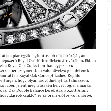
tja a piac egyik legfontosabb női karóráját, ami
népszerű Royal Oak férfi kollekció árnyékában. Ebben
ek a Royal Oak Collection-ban egyszer és
zerkarrier szegmensben való növekvő jelenlétének
mutatta a Royal Oak Concept Ladies ‘Repülő
settingen, hogy olyan szövődményt tartalmazzon,
lső ízben jelent meg. Büszkén helyet foglal a márka
 Royal Oak Double Balance kerék Aranyozott Arany
gy „kisebb csukló”, ez az óra is előtte van a görbe,