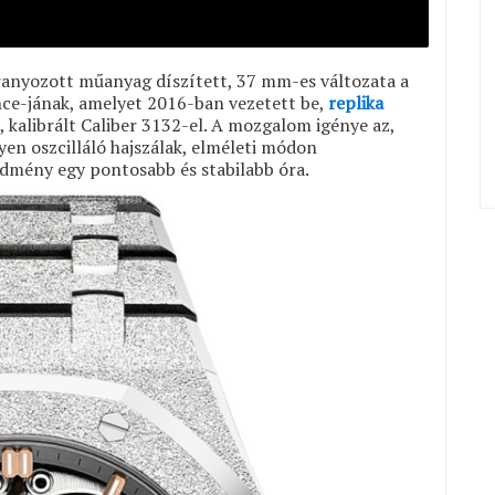
ranyozott műanyag díszített, 37 mm-es változata a
ce-jának, amelyet 2016-ban vezetett be,
replika
, kalibrált Caliber 3132-el. A mozgalom igénye az,
yen oszcilláló hajszálak, elméleti módon
dmény egy pontosabb és stabilabb óra.