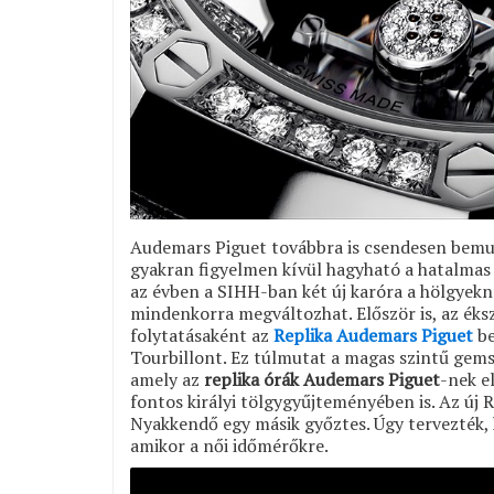
Audemars Piguet továbbra is csendesen bemuta
gyakran figyelmen kívül hagyható a hatalmas 
az évben a SIHH-ban két új karóra a hölgyekn
mindenkorra megváltozhat. Először is, az éks
folytatásaként az
Replika Audemars Piguet
be
Tourbillont. Ez túlmutat a magas szintű gem
amely az
replika órák Audemars Piguet
-nek e
fontos királyi tölgygyűjteményében is. Az új
Nyakkendő egy másik győztes. Úgy tervezték, ho
amikor a női időmérőkre.