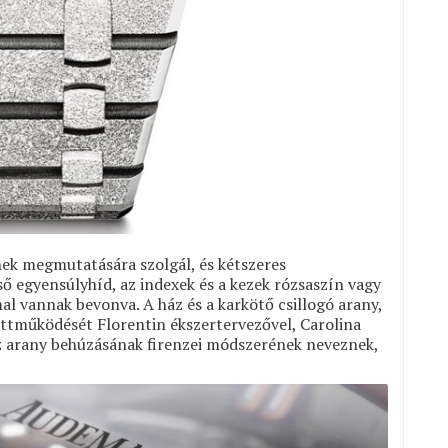
nek megmutatására szolgál, és kétszeres
lső egyensúlyhíd, az indexek és a kezek rózsaszín vagy
 vannak bevonva. A ház és a karkötő csillogó arany,
ttműködését Florentin ékszertervezővel, Carolina
az arany behúzásának firenzei módszerének neveznek,
.