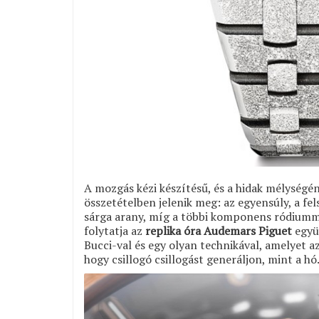
A mozgás kézi készítésű, és a hidak mélységé
összetételben jelenik meg: az egyensúly, a fe
sárga arany, míg a többi komponens ródiummal
folytatja az
replika óra Audemars Piguet
együ
Bucci-val és egy olyan technikával, amelyet 
hogy csillogó csillogást generáljon, mint a hó