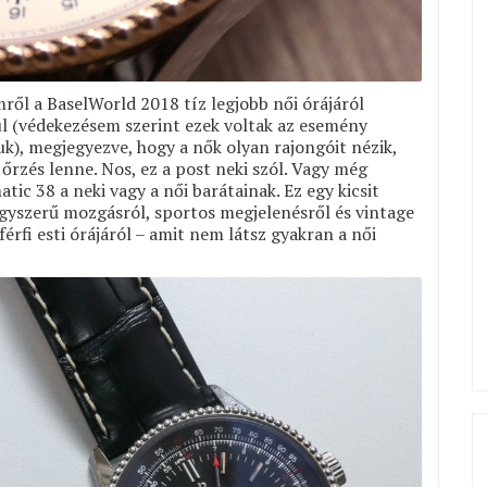
ről a BaselWorld 2018 tíz legjobb női órájáról
zül (védekezésem szerint ezek voltak az esemény
uk), megjegyezve, hogy a nők olyan rajongóit nézik,
 őrzés lenne. Nos, ez a post neki szól. Vagy még
ic 38 a neki vagy a női barátainak. Ez egy kicsit
nagyszerű mozgásról, sportos megjelenésről és vintage
férfi esti órájáról – amit nem látsz gyakran a női