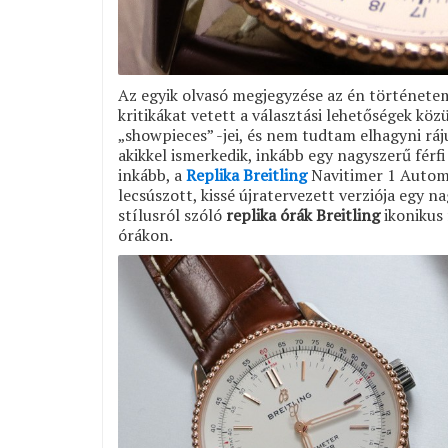
Az egyik olvasó megjegyzése az én történetem
kritikákat vetett a választási lehetőségek kö
„showpieces” -jei, és nem tudtam elhagyni ráj
akikkel ismerkedik, inkább egy nagyszerű férfi
inkább, a
Replika Breitling
Navitimer 1 Automat
lecsúszott, kissé újratervezett verziója egy 
stílusról szóló
replika órák Breitling
ikonikus 
órákon.