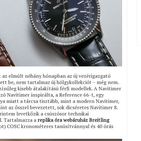
t az elmúlt néhány hónapban az új vezérigazgató
ett be, nem tartalmaz új hölgykollekciót – még nem.
ínűleg kisebb átalakítású férfi modellek. A Navitimer
ó Navitimer inspirálta, a Reference 66-t, egy
ya miatt a tárcsa tisztább, mint a modern Navitimer,
int az ősszel bevezetett, sok dicséretes Navitimer 8.
rintem levetkőzik a csúszósor technikai
l. Tartalmazza a
replika óra webáruház Breitling
ot) COSC kronométeres tanúsítvánnyal és 40 órás