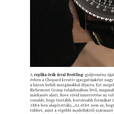
A
replika órák árral Breitling
-gyűjtemény újjá
évben a Chopard kreatív igazgatójaként nagy s
a házon belüli mozgásokkal díjazta. Ezt mege
Richemont Group tulajdonában lévő, magasab
márkanév alatt. Bove rövid ismertetése az volt
vonalát, hogy tisztább, kortársabb formákat ö
1884-ben alapították). „Az ötlet nem az, hogy
többet, mint a régebbi modellektől származó n