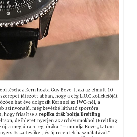
építéséhez Kern hozta Guy Bove-t, aki az elmúlt 10
zerepet játszott abban, hogy a cég L.U.C kollekcióját
lőzően hat éve dolgozik Kernnél az IWC-nél, a
b színvonalú, még kevésbé látható sportóra
, hogy frissítse a
replika órák boltja Breitling
ltsön, de ihletet nyerjen az archívumokból (Breitling
 újra meg újra a régi órákat” – mondja Bove. „Látom
yers összetevőket, és új receptek használatával.”