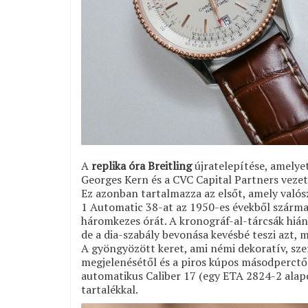
A
replika óra Breitling
újratelepítése, amelye
Georges Kern és a CVC Capital Partners vezet
Ez azonban tartalmazza az elsőt, amely valósz
1 Automatic 38-at az 1950-es évekből származ
háromkezes órát. A kronográf-al-tárcsák hián
de a dia-szabály bevonása kevésbé teszi azt, m
A gyöngyözött keret, ami némi dekoratív, sze
megjelenésétől és a piros kúpos másodperctő
automatikus Caliber 17 (egy ETA 2824-2 alap
tartalékkal.