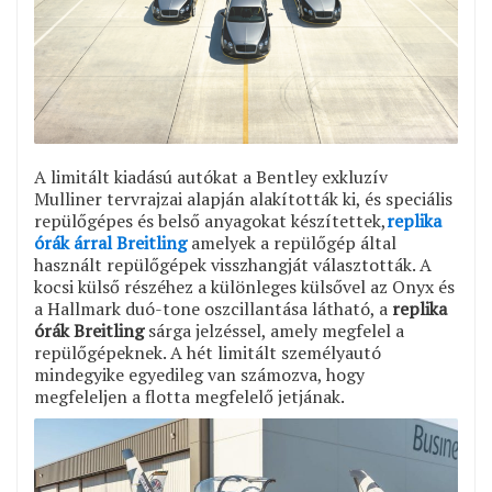
A limitált kiadású autókat a Bentley exkluzív
Mulliner tervrajzai alapján alakították ki, és speciális
repülőgépes és belső anyagokat készítettek,
replika
órák árral Breitling
amelyek a repülőgép által
használt repülőgépek visszhangját választották. A
kocsi külső részéhez a különleges külsővel az Onyx és
a Hallmark duó-tone oszcillantása látható, a
replika
órák Breitling
sárga jelzéssel, amely megfelel a
repülőgépeknek. A hét limitált személyautó
mindegyike egyedileg van számozva, hogy
megfeleljen a flotta megfelelő jetjának.