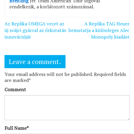
Breitling
Jet Team American Tour logóval
rendelkezik, a korlátozott számozással.
Bejegyzés
Az Replika OMEGA vezet az
A Replika TAG Heuer
navigáció
új svájci gyárral az őrkutatás
bemutatja a különleges Alec
innovációját
Monopoly kiadást
Leave a comment.
Your email address will not be published. Required fields
are marked*
Comment
Full Name*