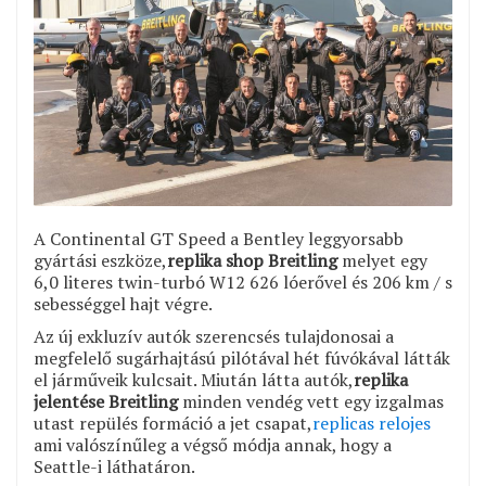
A Continental GT Speed a Bentley leggyorsabb
gyártási eszköze,
replika shop Breitling
melyet egy
6,0 literes twin-turbó W12 626 lóerővel és 206 km / s
sebességgel hajt végre.
Az új exkluzív autók szerencsés tulajdonosai a
megfelelő sugárhajtású pilótával hét fúvókával látták
el járműveik kulcsait. Miután látta autók,
replika
jelentése Breitling
minden vendég vett egy izgalmas
utast repülés formáció a jet csapat,
replicas relojes
ami valószínűleg a végső módja annak, hogy a
Seattle-i láthatáron.