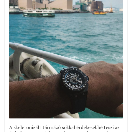
A skeletonizált tárcsázó sokkal érdekesebbé teszi az