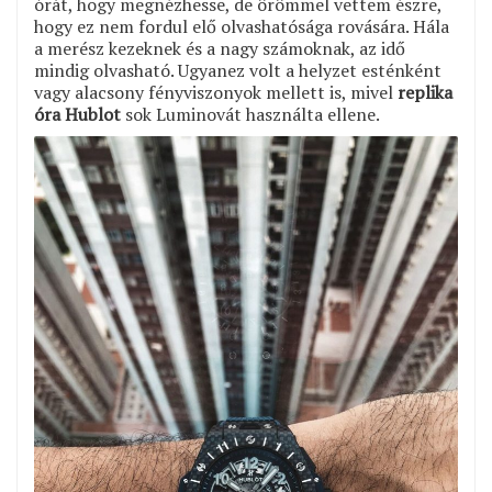
órát, hogy megnézhesse, de örömmel vettem észre,
hogy ez nem fordul elő olvashatósága rovására. Hála
a merész kezeknek és a nagy számoknak, az idő
mindig olvasható. Ugyanez volt a helyzet esténként
vagy alacsony fényviszonyok mellett is, mivel
replika
óra Hublot
sok Luminovát használta ellene.