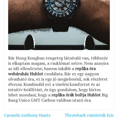
Bár Hong Kongban rengeteg látnivaló van, többször
is elkaptam magam, a csuklómat nézve. Nem annyira
az idő ellenőrzése, hanem inkább a
replika óra
webáruház Hublot
csodálata. Bár ez egy nagyon
olvasható óra, ez is egy jó megjelenésű, sok részletet
élvezni. Kombináld ezt a viselési komfortot és az
intuitív beállítást, és úgy gondolom, hogy biztos
lehet mondani, hogy a
replika órák boltja Hublot
Big
Bang Unico GMT Carbon valóban utazó óra.
Bejegyzés
Carmelo Anthony Haute
Throwback csütörtök Eric