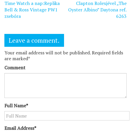
navigáció
Time Watch a nap:Replika
Clapton Rolexjével „The
Bell & Ross Vintage PW1
Oyster Albino” Daytona ref.
zsebóra
6263
Leave a comment.
Your email address will not be published. Required fields
are marked*
Comment
Full Name*
Email Address*