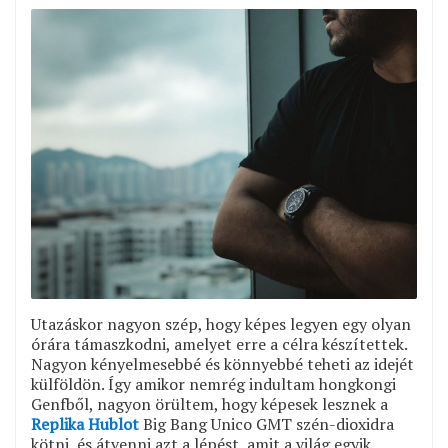
Utazáskor nagyon szép, hogy képes legyen egy olyan
órára támaszkodni, amelyet erre a célra készítettek.
Nagyon kényelmesebbé és könnyebbé teheti az idejét
külföldön. Így amikor nemrég indultam hongkongi
Genfből, nagyon örültem, hogy képesek lesznek a
Replika Hublot
Big Bang Unico GMT szén-dioxidra
kötni, és átvenni azt a lépést, amit a világ egyik