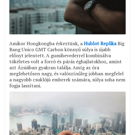
Amikor Hongkongba érkeztünk, a
Hublot Replika
Big
Bang Unico GMT Carbon könnyű súlya is újabb
előnyt jelentett. A gumihevederrel kombinálva
tökéletes volt a forró és párás éghajlatokhoz, amint
azt Ázsiában gyakran találja. Amíg az óra
meglehetősen nagy, és valószínűleg jobban megfelel
a nagyobb csuklójú emberek számára, súlya soha nem
fogja lassítani.