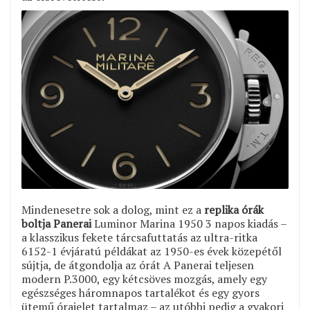
Mindenesetre sok a dolog, mint ez a
replika órák
boltja Panerai
Luminor Marina 1950 3 napos kiadás –
a klasszikus fekete tárcsafuttatás az ultra-ritka
6152-1 évjáratú példákat az 1950-es évek közepétől
sújtja, de átgondolja az órát A Panerai teljesen
modern P.3000, egy kétcsöves mozgás, amely egy
egészséges háromnapos tartalékot és egy gyors
ütemű órajelet tartalmaz – az utóbbi pedig a gyakori