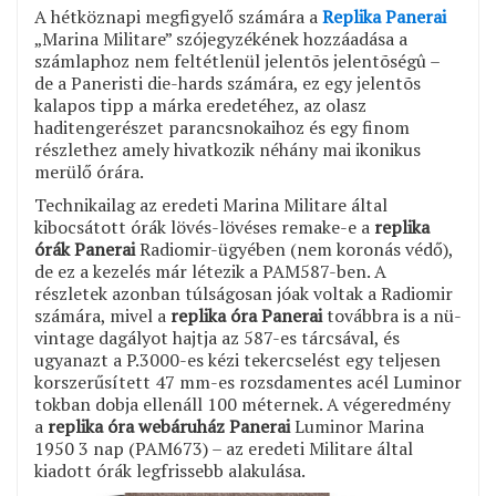
A hétköznapi megfigyelő számára a
Replika Panerai
„Marina Militare” szójegyzékének hozzáadása a
számlaphoz nem feltétlenül jelentõs jelentõségû –
de a Paneristi die-hards számára, ez egy jelentõs
kalapos tipp a márka eredetéhez, az olasz
haditengerészet parancsnokaihoz és egy finom
részlethez amely hivatkozik néhány mai ikonikus
merülő órára.
Technikailag az eredeti Marina Militare által
kibocsátott órák lövés-lövéses remake-e a
replika
órák Panerai
Radiomir-ügyében (nem koronás védő),
de ez a kezelés már létezik a PAM587-ben. A
részletek azonban túlságosan jóak voltak a Radiomir
számára, mivel a
replika óra Panerai
továbbra is a nü-
vintage dagályot hajtja az 587-es tárcsával, és
ugyanazt a P.3000-es kézi tekercselést egy teljesen
korszerűsített 47 mm-es rozsdamentes acél Luminor
tokban dobja ellenáll 100 méternek. A végeredmény
a
replika óra webáruház Panerai
Luminor Marina
1950 3 nap (PAM673) – az eredeti Militare által
kiadott órák legfrissebb alakulása.