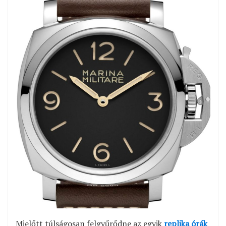
Mielőtt túlságosan felgyűrődne az egyik
replika órák