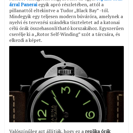
árral Panerai
egyik apró részletében, attól a
pillanattól eltekintve a Tudor „Black Bay” -tól.
Mindegyik egy teljesen modern búváróra, amelynek a
nyelvi és tervezési szándéka tiszteletet ad a katonai
célú órák összehasonlítható korszakához. Egyszerűen
cserélje ki a „Rotor Self-Winding” szót a tárcsára, és
elkezdi a képet.
Valószínűleg azt állítják, hogy ez a
replika órák