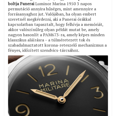
boltja Panerai
Luminor Marina 1950 3 napos
permutáció annyira hűséges, mint amennyire a
forrásanyaghoz jut. Valójában, ha olyan embert
szeretnél megkérdezni, aki a Panerai órákkal
kapcsolatban tapasztalt, hogy felhívja a memóriát,
akkor valószínűleg olyan példát mutat be, amely
nagyon hasonlít a PAM673-ra, amely képes minden
klasszikus aláírásra – a túlméretezett tok és
szabadalmaztatott korona-reteszelő mechanizmus a
fényes, időzített szendvics-tárcsához.