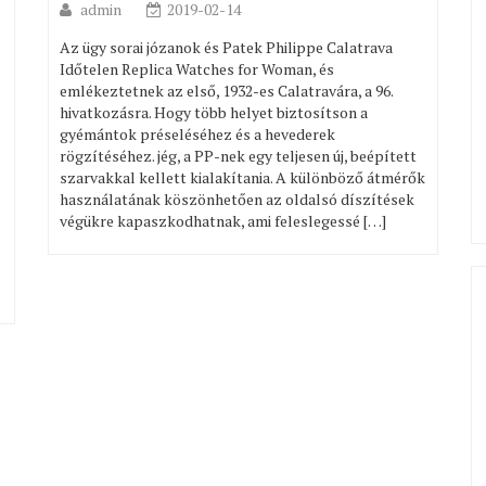
admin
2019-02-14
Az ügy sorai józanok és Patek Philippe Calatrava
Időtelen Replica Watches for Woman, és
emlékeztetnek az első, 1932-es Calatravára, a 96.
hivatkozásra. Hogy több helyet biztosítson a
gyémántok préseléséhez és a hevederek
rögzítéséhez. jég, a PP-nek egy teljesen új, beépített
szarvakkal kellett kialakítania. A különböző átmérők
használatának köszönhetően az oldalsó díszítések
végükre kapaszkodhatnak, ami feleslegessé […]