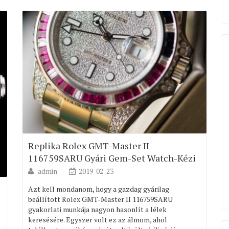
Replika Rolex GMT-Master II
116759SARU Gyári Gem-Set Watch-Kézi
admin
2019-02-23
Azt kell mondanom, hogy a gazdag gyárilag
beállított Rolex GMT-Master II 116759SARU
gyakorlati munkája nagyon hasonlít a lélek
keresésére. Egyszer volt ez az álmom, ahol