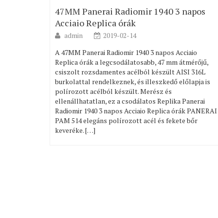
47MM Panerai Radiomir 1940 3 napos
Acciaio Replica órák
admin
2019-02-14
A 47MM Panerai Radiomir 1940 3 napos Acciaio
Replica órák a legcsodálatosabb, 47 mm átmérőjű,
csiszolt rozsdamentes acélból készült AISI 316L
burkolattal rendelkeznek, és illeszkedő előlapja is
polírozott acélból készült. Merész és
ellenállhatatlan, ez a csodálatos Replika Panerai
Radiomir 1940 3 napos Acciaio Replica órák PANERAI
PAM 514 elegáns polírozott acél és fekete bőr
keveréke. […]