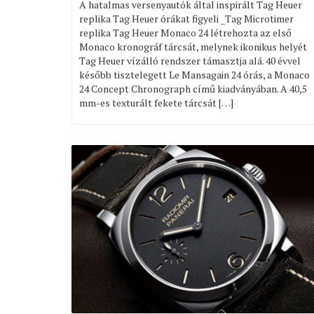
A hatalmas versenyautók által inspirált Tag Heuer
replika Tag Heuer órákat figyeli _Tag Microtimer
replika Tag Heuer Monaco 24 létrehozta az első
Monaco kronográf tárcsát, melynek ikonikus helyét
Tag Heuer vízálló rendszer támasztja alá. 40 évvel
később tisztelegett Le Mansagain 24 órás, a Monaco
24 Concept Chronograph című kiadványában. A 40,5
mm-es texturált fekete tárcsát […]