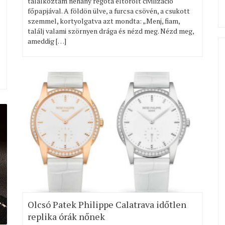
találkoztam néhány régóta eltörölt civilizáció
főpapjával. A földön ülve, a furcsa csövén, a csukott
szemmel, kortyolgatva azt mondta: „Menj, fiam,
találj valami szörnyen drága és nézd meg. Nézd meg,
ameddig […]
Olcsó Patek Philippe Calatrava időtlen
replika órák nőnek