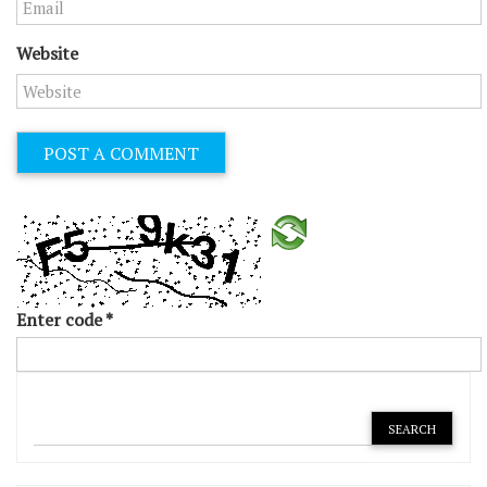
Website
Enter code
*