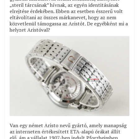
„steril tárcsának” hívnak, az egyén identitásának
elrejtése érdekében. Ebben az esetben ésszerű volt
eltávolítani az összes márkanevet, hogy az nem
közvetlenül támogassa az Aristót. De egyébként mi a
helyzet Aristóval?
Van egy német Aristo nevű gyártó, amely manapság
az interneten értékesített ETA-alapú órákat állít
elő, ám a vállalat 1907-ben indult Pforzheimben,