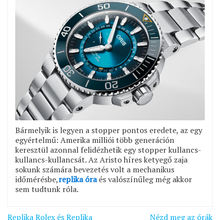
Bármelyik is legyen a stopper pontos eredete, az egy
egyértelmű: Amerika milliói több generáción
keresztül azonnal felidézhetik egy stopper kullancs-
kullancs-kullancsát. Az Aristo híres ketyegő zaja
sokunk számára bevezetés volt a mechanikus
időmérésbe,
replika óra
és valószínűleg még akkor
sem tudtunk róla.
Bejegyzés
Replika Rolex és Replika
Nézd meg az órák