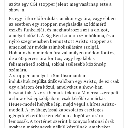
azóta egy CGI stopper jelent meg vasárnap este a
show-n.
Ez egy ritka előfordulás, amikor egy óra, vagy ebben
az esetben egy stopper, meghaladja az időmérő
eszköz funkcióját, és meghatározza azt a dolgot,
amelyet időzít. A Big Ben London szimbóluma, és a
nyitó szegmensben bemutatott Aristo stopper az
amerikai hír média szimbolizálására szolgál.
Hobbunkban minden óra valamilyen módon fontos,
de a 60 perces óra fontos, vagy legalábbis
felismerhető sokkal, sokkal szélesebb közönség
számára.
A stopper, amelyet a Smithsonianban
indukáltak,
replika órák
valóban egy Aristo, de ez csak
egy a három óra közül, amelyeket a show-ban
használtak. A korai bemutatókon a Minerva szerepelt
a show első epizódjaiban, csak később a márkás
Heuer-model helyébe lép, majd végül a híres Aristo-
modell. A jóváhagyással kapcsolatos esetleges
igények elkerülése érdekében a logót az óráról
lemossák. A történet szerint bizonyos katonai órák
gyakran márkanevek nélkül készülnek, amelyeket