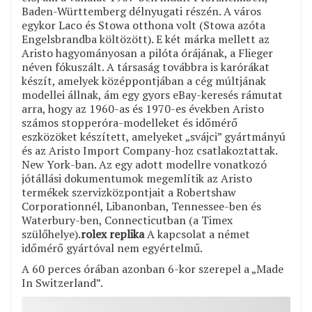
Baden-Württemberg délnyugati részén. A város
egykor Laco és Stowa otthona volt (Stowa azóta
Engelsbrandba költözött). E két márka mellett az
Aristo hagyományosan a pilóta órájának, a Flieger
néven fókuszált. A társaság továbbra is karórákat
készít, amelyek középpontjában a cég múltjának
modellei állnak, ám egy gyors eBay-keresés rámutat
arra, hogy az 1960-as és 1970-es években Aristo
számos stopperóra-modelleket és időmérő
eszközöket készített, amelyeket „svájci” gyártmányú
és az Aristo Import Company-hoz csatlakoztattak.
New York-ban. Az egy adott modellre vonatkozó
jótállási dokumentumok megemlítik az Aristo
termékek szervizközpontjait a Robertshaw
Corporationnél, Libanonban, Tennessee-ben és
Waterbury-ben, Connecticutban (a Timex
szülőhelye).
rolex replika
A kapcsolat a német
időmérő gyártóval nem egyértelmű.
A 60 perces órában azonban 6-kor szerepel a „Made
In Switzerland”.