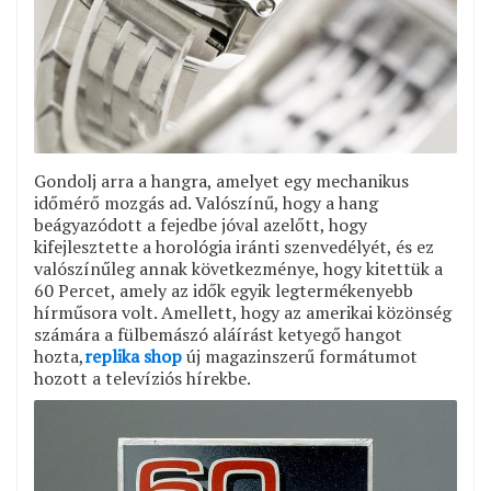
Gondolj arra a hangra, amelyet egy mechanikus
időmérő mozgás ad. Valószínű, hogy a hang
beágyazódott a fejedbe jóval azelőtt, hogy
kifejlesztette a horológia iránti szenvedélyét, és ez
valószínűleg annak következménye, hogy kitettük a
60 Percet, amely az idők egyik legtermékenyebb
hírműsora volt. Amellett, hogy az amerikai közönség
számára a fülbemászó aláírást ketyegő hangot
hozta,
replika shop
új magazinszerű formátumot
hozott a televíziós hírekbe.