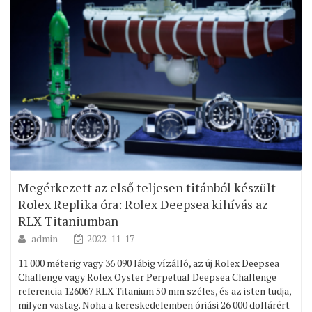
Megérkezett az első teljesen titánból készült
Rolex Replika óra: Rolex Deepsea kihívás az
RLX Titaniumban
admin
2022-11-17
11 000 méterig vagy 36 090 lábig vízálló, az új Rolex Deepsea
Challenge vagy Rolex Oyster Perpetual Deepsea Challenge
referencia 126067 RLX Titanium 50 mm széles, és az isten tudja,
milyen vastag. Noha a kereskedelemben óriási 26 000 dollárért