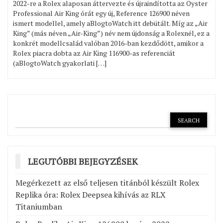
2022-re a Rolex alaposan áttervezte és újraindította az Oyster
Professional Air King órát egy új, Reference 126900 néven
ismert modellel, amely aBlogtoWatch itt debütált. Míg az „Air
King” (más néven „Air-King”) név nem újdonság a Rolexnél, ez a
konkrét modellcsalád valóban 2016-ban kezdődött, amikor a
Rolex piacra dobta az Air King 116900-as referenciát
(aBlogtoWatch gyakorlati […]
LEGUTÓBBI BEJEGYZÉSEK
Megérkezett az első teljesen titánból készült Rolex
Replika óra: Rolex Deepsea kihívás az RLX
Titaniumban