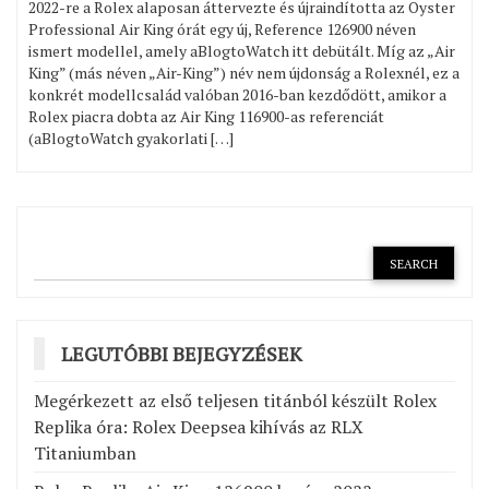
2022-re a Rolex alaposan áttervezte és újraindította az Oyster
Professional Air King órát egy új, Reference 126900 néven
ismert modellel, amely aBlogtoWatch itt debütált. Míg az „Air
King” (más néven „Air-King”) név nem újdonság a Rolexnél, ez a
konkrét modellcsalád valóban 2016-ban kezdődött, amikor a
Rolex piacra dobta az Air King 116900-as referenciát
(aBlogtoWatch gyakorlati […]
LEGUTÓBBI BEJEGYZÉSEK
Megérkezett az első teljesen titánból készült Rolex
Replika óra: Rolex Deepsea kihívás az RLX
Titaniumban