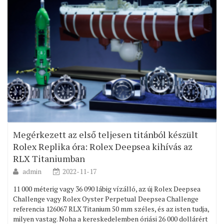
Megérkezett az első teljesen titánból készült
Rolex Replika óra: Rolex Deepsea kihívás az
RLX Titaniumban
admin
2022-11-17
11 000 méterig vagy 36 090 lábig vízálló, az új Rolex Deepsea
Challenge vagy Rolex Oyster Perpetual Deepsea Challenge
referencia 126067 RLX Titanium 50 mm széles, és az isten tudja,
milyen vastag. Noha a kereskedelemben óriási 26 000 dollárért