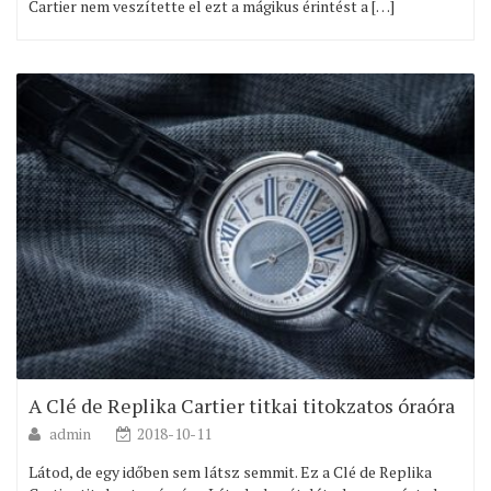
Cartier nem veszítette el ezt a mágikus érintést a […]
A Clé de Replika Cartier titkai titokzatos óraóra
admin
2018-10-11
Látod, de egy időben sem látsz semmit. Ez a Clé de Replika