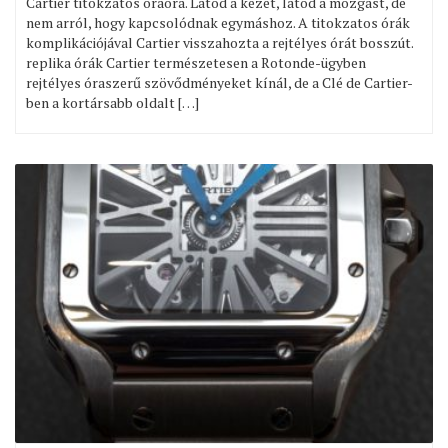
Cartier titokzatos óraóra. Látod a kezét, látod a mozgást, de
nem arról, hogy kapcsolódnak egymáshoz. A titokzatos órák
komplikációjával Cartier visszahozta a rejtélyes órát bosszút.
replika órák Cartier természetesen a Rotonde-ügyben
rejtélyes óraszerű szövődményeket kínál, de a Clé de Cartier-
ben a kortársabb oldalt […]