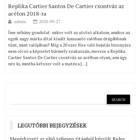
Replika Cartier Santos De Cartier csontváz az
acélon 2018-ra
admin
2018-09-27
Íme néhány gondolat: mikor volt az utolsó alkalom, amikor az
egyik nagy márka által kínált luxusautó valóban drágábbnak
tűnt, mint valójában? Míg a 20 ezer fõre való bejutás bizonyára
nem olcsó a képzelet bármely szakaszán, messze a Replika
Cartier Santos De Cartier csontváz az acélban olyan, ami úgy
néz ki, mintha kétszer volt a matrica […]
LEGUTÓBBI BEJEGYZÉSEK
Megérkezett az első teljesen titánból készült Rolex