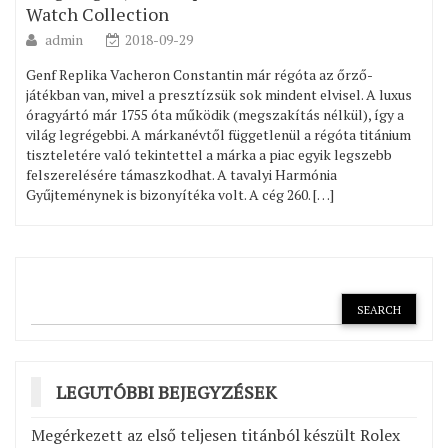
Watch Collection
admin
2018-09-29
Genf Replika Vacheron Constantin már régóta az őrző-
játékban van, mivel a presztízsük sok mindent elvisel. A luxus
óragyártó már 1755 óta működik (megszakítás nélkül), így a
világ legrégebbi. A márkanévtől függetlenül a régóta titánium
tiszteletére való tekintettel a márka a piac egyik legszebb
felszerelésére támaszkodhat. A tavalyi Harmónia
Gyűjteménynek is bizonyítéka volt. A cég 260. […]
LEGUTÓBBI BEJEGYZÉSEK
Megérkezett az első teljesen titánból készült Rolex