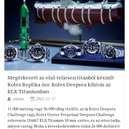
Megérkezett az első teljesen titánból készült
Rolex Replika óra: Rolex Deepsea kihívás az
RLX Titaniumban
admin
2022-11-17
11 000 méterig vagy 36 090 lábig vízálló, az új Rolex Deepsea
Challenge vagy Rolex Oyster Perpetual Deepsea Challenge
referencia 126067 RLX Titanium 50 mm széles, és az isten tudja,
milyen vastag. Noha a kereskedelemben óriási 26 000 dollárért