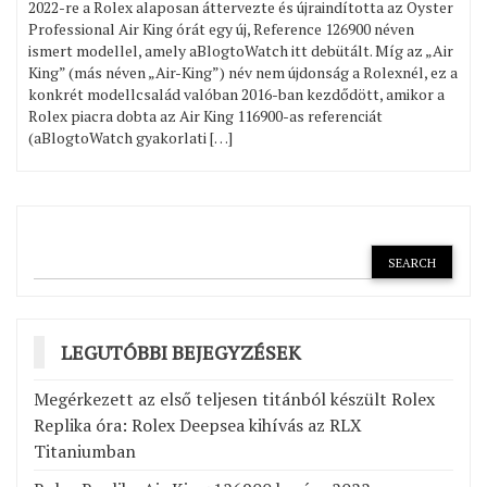
2022-re a Rolex alaposan áttervezte és újraindította az Oyster
Professional Air King órát egy új, Reference 126900 néven
ismert modellel, amely aBlogtoWatch itt debütált. Míg az „Air
King” (más néven „Air-King”) név nem újdonság a Rolexnél, ez a
konkrét modellcsalád valóban 2016-ban kezdődött, amikor a
Rolex piacra dobta az Air King 116900-as referenciát
(aBlogtoWatch gyakorlati […]
LEGUTÓBBI BEJEGYZÉSEK
Megérkezett az első teljesen titánból készült Rolex
Replika óra: Rolex Deepsea kihívás az RLX
Titaniumban