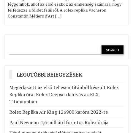
léggömbök, ahol az első eszköz az emberiség számára, hogy
felfedezze a földet felülről. A rolex replika Vacheron
Constantin Métiers d’Art […]
LEGUTÓBBI BEJEGYZÉSEK
Megérkezett az első teljesen titánból készült Rolex
Replika óra: Rolex Deepsea kihívás az RLX
Titaniumban
Rolex Replika Air King 126900 karóra 2022-re
Paul Newman 4,6 milliárd forintos Rolex órája
Nézd meg az órák vásárlóinak szórakozását