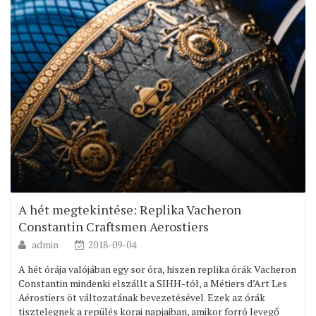
A hét megtekintése: Replika Vacheron
Constantin Craftsmen Aerostiers
admin
2018-09-04
A hét órája valójában egy sor óra, hiszen replika órák Vacheron
Constantin mindenki elszállt a SIHH-tól, a Métiers d’Art Les
Aérostiers öt változatának bevezetésével. Ezek az órák
tisztelegnek a repülés korai napjaiban, amikor forró levegő