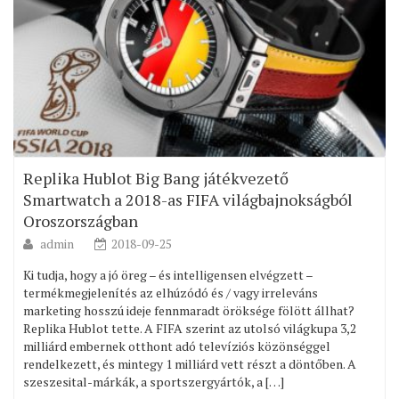
Replika Hublot Big Bang játékvezető
Smartwatch a 2018-as FIFA világbajnokságból
Oroszországban
admin
2018-09-25
Ki tudja, hogy a jó öreg – és intelligensen elvégzett –
termékmegjelenítés az elhúzódó és / vagy irreleváns
marketing hosszú ideje fennmaradt öröksége fölött állhat?
Replika Hublot tette. A FIFA szerint az utolsó világkupa 3,2
milliárd embernek otthont adó televíziós közönséggel
rendelkezett, és mintegy 1 milliárd vett részt a döntőben. A
szeszesital-márkák, a sportszergyártók, a […]