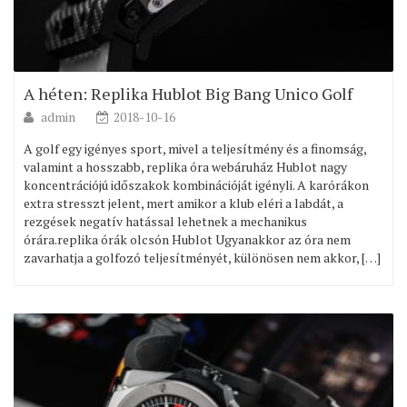
A héten: Replika Hublot Big Bang Unico Golf
admin
2018-10-16
A golf egy igényes sport, mivel a teljesítmény és a finomság,
valamint a hosszabb, replika óra webáruház Hublot nagy
koncentrációjú időszakok kombinációját igényli. A karórákon
extra stresszt jelent, mert amikor a klub eléri a labdát, a
rezgések negatív hatással lehetnek a mechanikus
órára.replika órák olcsón Hublot Ugyanakkor az óra nem
zavarhatja a golfozó teljesítményét, különösen nem akkor, […]