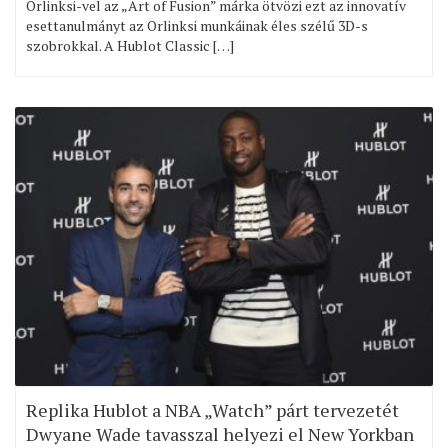
Orlinksi-vel az „Art of Fusion” márka ötvözi ezt az innovatív
esettanulmányt az Orlinksi munkáinak éles szélű 3D-s
szobrokkal. A Hublot Classic […]
Replika Hublot a NBA „Watch” párt tervezetét
Dwyane Wade tavasszal helyezi el New Yorkban