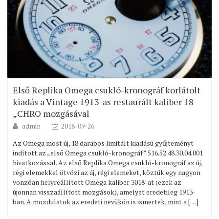
Első Replika Omega csukló-kronográf korlátolt
kiadás a Vintage 1913-as restaurált kaliber 18
„CHRO mozgásával
admin
2018-09-26
Az Omega most új, 18 darabos limitált kiadású gyűjteményt
indított az „első Omega csukló-kronográf” 516.52.48.30.04.001
hivatkozással. Az első Replika Omega csukló-kronográf az új,
régi elemekkel ötvözi az új, régi elemeket, köztük egy nagyon
vonzóan helyreállított Omega kaliber 3018-at (ezek az
újonnan visszaállított mozgások), amelyet eredetileg 1913-
ban. A mozdulatok az eredeti nevükön is ismertek, mint a […]