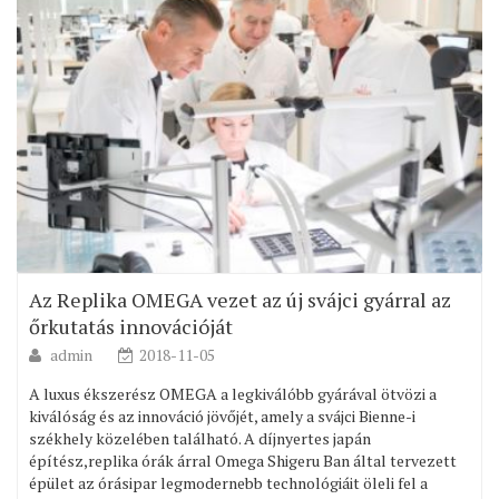
Az Replika OMEGA vezet az új svájci gyárral az
őrkutatás innovációját
admin
2018-11-05
A luxus ékszerész OMEGA a legkiválóbb gyárával ötvözi a
kiválóság és az innováció jövőjét, amely a svájci Bienne-i
székhely közelében található. A díjnyertes japán
építész,replika órák árral Omega Shigeru Ban által tervezett
épület az órásipar legmodernebb technológiáit öleli fel a