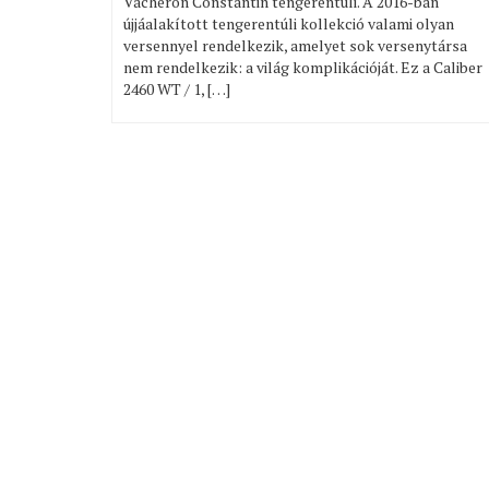
Vacheron Constantin tengerentúli. A 2016-ban
újjáalakított tengerentúli kollekció valami olyan
versennyel rendelkezik, amelyet sok versenytársa
nem rendelkezik: a világ komplikációját. Ez a Caliber
2460 WT / 1, […]