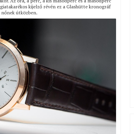
kor. Az óra, a perc, a kis másodperc és a másodperc
giatakarékos kijelző révén ez a Glashütte kronográf
y nőnek útközben.