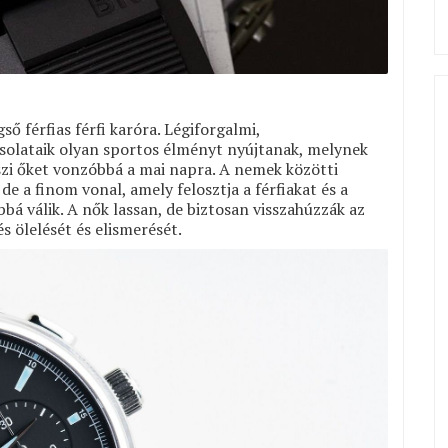
ső férfias férfi karóra. Légiforgalmi,
csolataik olyan sportos élményt nyújtanak, melynek
eszi őket vonzóbbá a mai napra. A nemek közötti
e a finom vonal, amely felosztja a férfiakat és a
á válik. A nők lassan, de biztosan visszahúzzák az
s ölelését és elismerését.