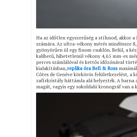
Ha az időtlen egyszerűség a stílusod, akkor a 
számára. Az ultra-vékony mérés mindössze 8,
gyönyörűen ül egy finom csuklón. Belül, a ké
kaliberű, hihetetlenül vékony 4,65 mm-es mér
perces számlálóval és kettős időzónával törté
kialakításban,
replika óra Bell & Ross
maximáli
Côtes de Genève körkörös felületkezelést, a kö
zafírkristály háttámla alá helyezték. A barna 
magát, vagyis egy sokoldalú kronográf van a k