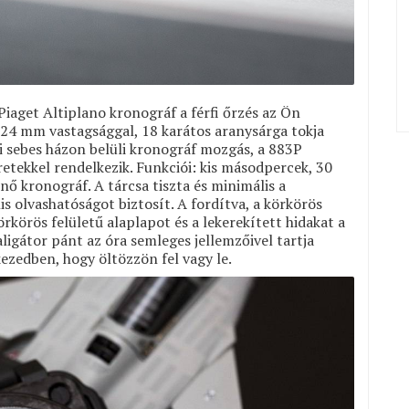
Piaget Altiplano kronográf a férfi őrzés az Ön
24 mm vastagsággal, 18 karátos aranysárga tokja
zi sebes házon belüli kronográf mozgás, a 883P
etekkel rendelkezik. Funkciói: kis másodpercek, 30
nő kronográf. A tárcsa tiszta és minimális a
s olvashatóságot biztosít. A fordítva, a körkörös
rkörös felületű alaplapot és a lekerekített hidakat a
aligátor pánt az óra semleges jellemzőivel tartja
ezedben, hogy öltözzön fel vagy le.