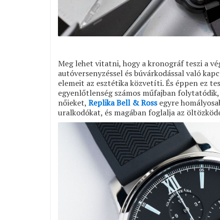
Meg lehet vitatni, hogy a kronográf teszi a vég
autóversenyzéssel és búvárkodással való kap
elemeit az esztétika közvetíti. És éppen ez t
egyenlőtlenség számos műfajban folytatódik, d
nőieket,
Replika Bell & Ross
egyre homályosabb
uralkodókat, és magában foglalja az öltözködé