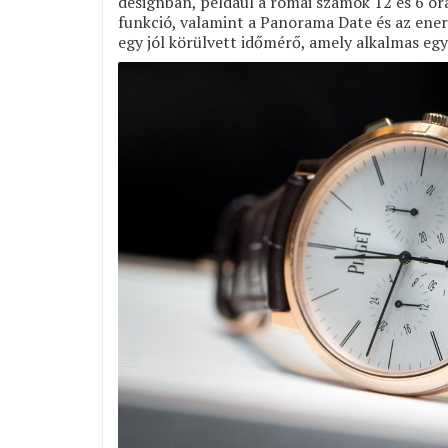
designban, például a római számok 12 és 6 óra
funkció, valamint a Panorama Date és az ener
egy jól körülvett időmérő, amely alkalmas eg