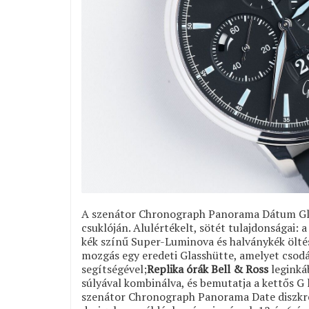
A szenátor Chronograph Panorama Dátum Glas
csuklóján. Alulértékelt, sötét tulajdonságai: 
kék színű Super-Luminova és halványkék ölté
mozgás egy eredeti Glasshütte, amelyet csodá
segítségével;
Replika órák Bell & Ross
leginká
súlyával kombinálva, és bemutatja a kettős G 
szenátor Chronograph Panorama Date diszkréte