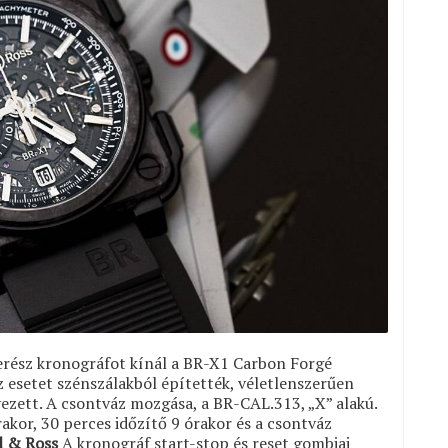
 merész kronográfot kínál a BR-X1 Carbon Forgé
z esetet szénszálakból építették, véletlenszerűen
zett. A csontváz mozgása, a BR-CAL.313, „X” alakú.
rakor, 30 perces időzítő 9 órakor és a csontváz
l & Ross
A kronográf start-stop és reset gombjai