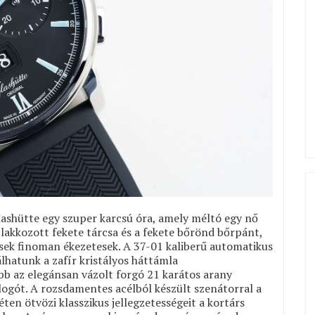
hütte egy szuper karcsú óra, amely méltó egy nő
a lakkozott fekete tárcsa és a fekete bőrönd bőrpánt,
sek finoman ékezetesek. A 37-01 kaliberű automatikus
lhatunk a zafír kristályos háttámla
bb az elegánsan vázolt forgó 21 karátos arany
logót. A rozsdamentes acélból készült szenátorral a
n ötvözi klasszikus jellegzetességeit a kortárs