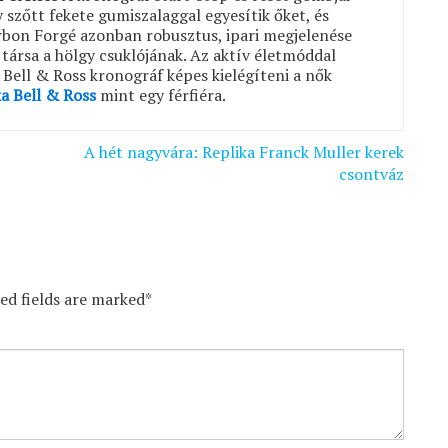
szőtt fekete gumiszalaggal egyesítik őket, és
rbon Forgé azonban robusztus, ipari megjelenése
 társa a hölgy csuklójának. Az aktív életmóddal
Bell & Ross kronográf képes kielégíteni a nők
ka Bell & Ross
mint egy férfiéra.
A hét nagyvára: Replika Franck Muller kerek
csontváz
red fields are marked*