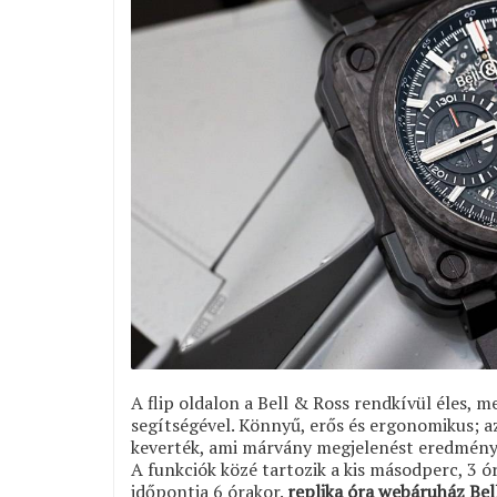
A flip oldalon a Bell & Ross rendkívül éles,
segítségével. Könnyű, erős és ergonomikus; a
keverték, ami márvány megjelenést eredménye
A funkciók közé tartozik a kis másodperc, 3 ó
időpontja 6 órakor.
replika óra webáruház Bel