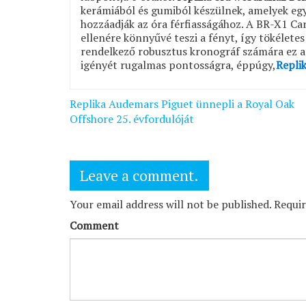
kerámiából és gumiból készülnek, amelyek egy 
hozzáadják az óra férfiasságához. A BR-X1 Ca
ellenére könnyűvé teszi a fényt, így tökéletes
rendelkező robusztus kronográf számára ez a 
igényét rugalmas pontosságra, éppúgy,
Repli
Bejegyzés
Replika Audemars Piguet ünnepli a Royal Oak
navigáció
Offshore 25. évfordulóját
Leave a comment.
Your email address will not be published. Requi
Comment