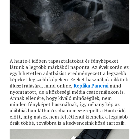
A haute-i időben tapasztalatokat és fényképeket
látunk a legtöbb márkából naponta. Az évek során ez
egy hihetetlen adatbázist eredményezett a legszebb
képeket legszebb képeken. Ezeket használjuk cikkünk
illusztrálására, mind online,
Replika Panerai
mind
nyomtatott, de a közösségi média csatornáinkon is.
Annak ellenére, hogy kiváló minőségűek, nem
minden fényképet használnak, így néhány kép az
alábbiakban látható soha nem szerepelt a Haute idő
előtt, míg mások nem feltétlenül kiemelik a legújabb
órák többé, továbbra is a kedvenceink közé tartozik.