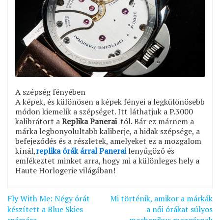
A szépség fényében
A képek, és különösen a képek fényei a legkülönösebb
módon kiemelik a szépséget. Itt láthatjuk a P.3000
kalibrátort a
Replika Panerai
-tól. Bár ez márnem a
márka legbonyolultabb kaliberje, a hidak szépsége, a
befejeződés és a részletek, amelyeket ez a mozgalom
kínál,
replika órák árral Panerai
lenyűgöző és
emlékeztet minket arra, hogy mi a különleges hely a
Haute Horlogerie világában!
Bejegyzés
Fly With Me: Négy órát
Mi történik, amikor a márkák
navigáció
készített a Blue Skies
a női órákat súlyos