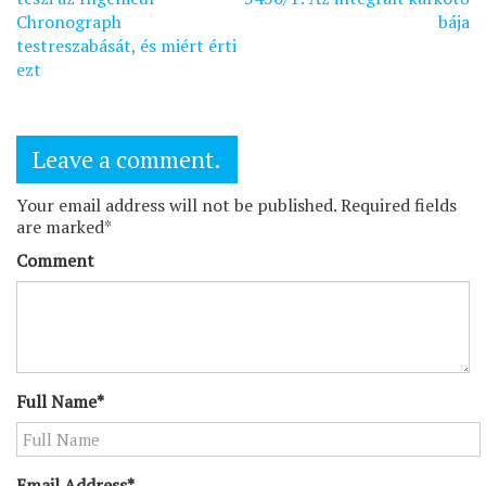
navigáció
Chronograph
bája
testreszabását, és miért érti
ezt
Leave a comment.
Your email address will not be published. Required fields
are marked*
Comment
Full Name*
Email Address*