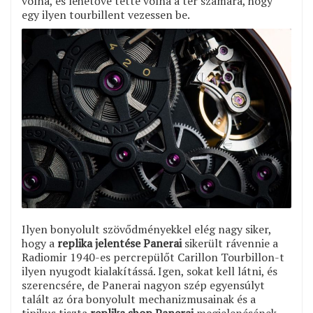
volna, és lehetővé tette volna a tér számára, hogy
egy ilyen tourbillent vezessen be.
Ilyen bonyolult szövődményekkel elég nagy siker,
hogy a
replika jelentése Panerai
sikerült rávennie a
Radiomir 1940-es percrepülőt Carillon Tourbillon-t
ilyen nyugodt kialakítássá. Igen, sokat kell látni, és
szerencsére, de Panerai nagyon szép egyensúlyt
talált az óra bonyolult mechanizmusainak és a
tipikus tiszta
replika shop Panerai
megjelenésének