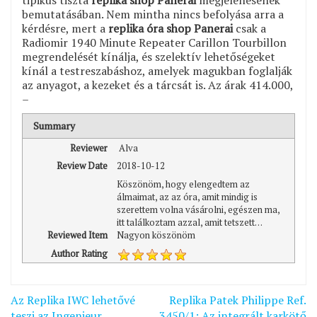
bemutatásában. Nem mintha nincs befolyása arra a
kérdésre, mert a
replika óra shop Panerai
csak a
Radiomir 1940 Minute Repeater Carillon Tourbillon
megrendelését kínálja, és szelektív lehetőségeket
kínál a testreszabáshoz, amelyek magukban foglalják
az anyagot, a kezeket és a tárcsát is. Az árak 414.000,
–
Summary
Reviewer
Alva
Review Date
2018-10-12
Köszönöm, hogy elengedtem az
álmaimat, az az óra, amit mindig is
szerettem volna vásárolni, egészen ma,
itt találkoztam azzal, amit tetszett. . .
Reviewed Item
Nagyon köszönöm
Author Rating
Bejegyzés
Az Replika IWC lehetővé
Replika Patek Philippe Ref.
teszi az Ingenieur
3450/1: Az integrált karkötő