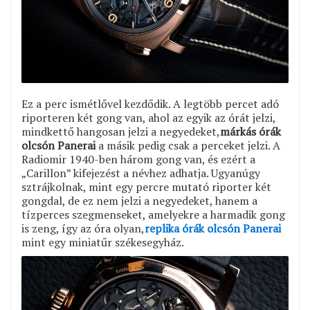
Ez a perc ismétlővel kezdődik. A legtöbb percet adó
riporteren két gong van, ahol az egyik az órát jelzi,
mindkettő hangosan jelzi a negyedeket,
márkás órák
olcsón Panerai
a másik pedig csak a perceket jelzi. A
Radiomir 1940-ben három gong van, és ezért a
„Carillon” kifejezést a névhez adhatja. Ugyanúgy
sztrájkolnak, mint egy percre mutató riporter két
gongdal, de ez nem jelzi a negyedeket, hanem a
tízperces szegmenseket, amelyekre a harmadik gong
is zeng, így az óra olyan,
replika órák olcsón Panerai
mint egy miniatűr székesegyház.