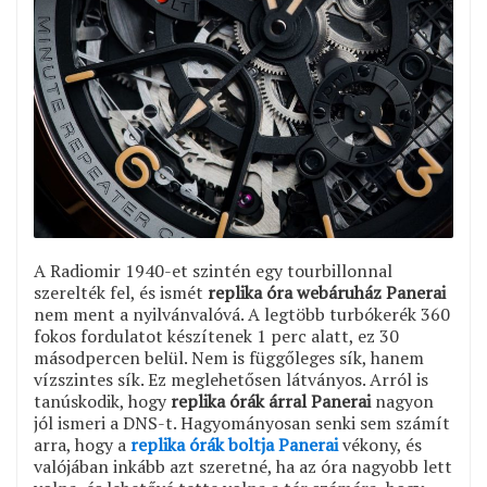
A Radiomir 1940-et szintén egy tourbillonnal
szerelték fel, és ismét
replika óra webáruház Panerai
nem ment a nyilvánvalóvá. A legtöbb turbókerék 360
fokos fordulatot készítenek 1 perc alatt, ez 30
másodpercen belül. Nem is függőleges sík, hanem
vízszintes sík. Ez meglehetősen látványos. Arról is
tanúskodik, hogy
replika órák árral Panerai
nagyon
jól ismeri a DNS-t. Hagyományosan senki sem számít
arra, hogy a
replika órák boltja Panerai
vékony, és
valójában inkább azt szeretné, ha az óra nagyobb lett