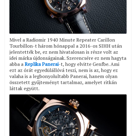
Mivel a Radiomir 1940 Minute Repeater Carillon
Tourbillon-t három hónappal a 2016-os SIHH után
jelentették be, ez nem hivatalosan is része volt az
idei márka újdonságainak. Szerencsére ez nem hagyta
abba a
Replika Panerai
-t, hogy elvitte Genfbe. Ami
ezt az órát egyedülállóvá teszi, nem is az, hogy ez
valaha is a legbonyolultabb Panerai, hanem olyan
összetett gyűjteményt tartalmaz, amelyet ritkán
láttak együtt.