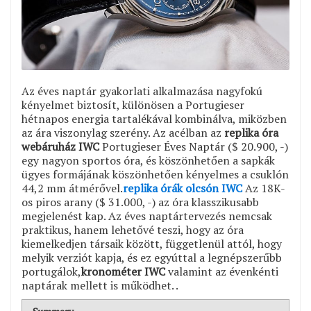
Az éves naptár gyakorlati alkalmazása nagyfokú
kényelmet biztosít, különösen a Portugieser
hétnapos energia tartalékával kombinálva, miközben
az ára viszonylag szerény. Az acélban az
replika óra
webáruház IWC
Portugieser Éves Naptár ($ 20.900, -)
egy nagyon sportos óra, és köszönhetően a sapkák
ügyes formájának köszönhetően kényelmes a csuklón
44,2 mm átmérővel.
replika órák olcsón IWC
Az 18K-
os piros arany ($ 31.000, -) az óra klasszikusabb
megjelenést kap. Az éves naptártervezés nemcsak
praktikus, hanem lehetővé teszi, hogy az óra
kiemelkedjen társaik között, függetlenül attól, hogy
melyik verziót kapja, és ez egyúttal a legnépszerűbb
portugálok,
kronométer IWC
valamint az évenkénti
naptárak mellett is működhet. .