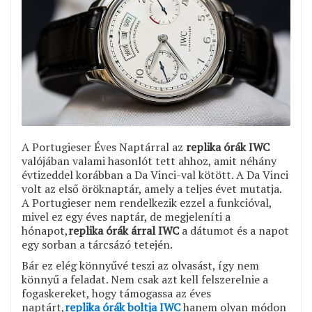
A Portugieser Éves Naptárral az
replika órák IWC
valójában valami hasonlót tett ahhoz, amit néhány
évtizeddel korábban a Da Vinci-val kötött. A Da Vinci
volt az első öröknaptár, amely a teljes évet mutatja.
A Portugieser nem rendelkezik ezzel a funkcióval,
mivel ez egy éves naptár, de megjeleníti a
hónapot,
replika órák árral IWC
a dátumot és a napot
egy sorban a tárcsázó tetején.
Bár ez elég könnyűvé teszi az olvasást, így nem
könnyű a feladat. Nem csak azt kell felszerelnie a
fogaskereket, hogy támogassa az éves
naptárt,
replika órák boltja IWC
hanem olyan módon