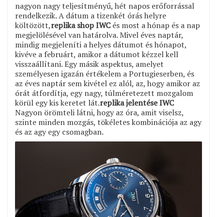
nagyon nagy teljesítményű, hét napos erőforrással
rendelkezik. A dátum a tizenkét órás helyre
költözött,
replika shop IWC
és most a hónap és a nap
megjelölésével van határolva. Mivel éves naptár,
mindig megjeleníti a helyes dátumot és hónapot,
kivéve a februárt, amikor a dátumot kézzel kell
visszaállítani. Egy másik aspektus, amelyet
személyesen igazán értékelem a Portugieserben, és
az éves naptár sem kivétel ez alól, az, hogy amikor az
órát átfordítja, egy nagy, túlméretezett mozgalom
körül egy kis keretet lát.
replika jelentése IWC
Nagyon örömteli látni, hogy az óra, amit viselsz,
szinte minden mozgás, tökéletes kombinációja az agy
és az agy egy csomagban.