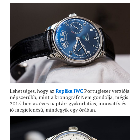
Lehetséges, hogy az
Replika IWC
Portugieser verziója
népszerűbb, mint a kronográf? Nem gondolja, mégis
2015-ben az éves naptár: gyakorlatias, innovatív és
jó megjelenésű, mindegyik egy órában.