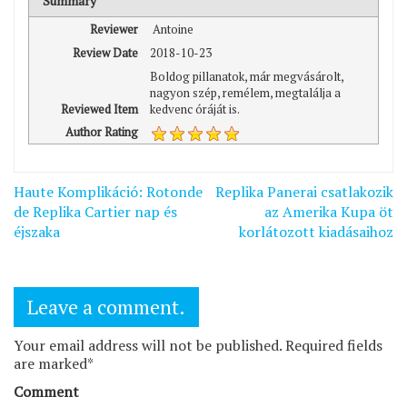
Summary
Reviewer
Antoine
Review Date
2018-10-23
Boldog pillanatok, már megvásárolt,
nagyon szép, remélem, megtalálja a
Reviewed Item
kedvenc óráját is.
Author Rating
Bejegyzés
Haute Komplikáció: Rotonde
Replika Panerai csatlakozik
navigáció
de Replika Cartier nap és
az Amerika Kupa öt
éjszaka
korlátozott kiadásaihoz
Leave a comment.
Your email address will not be published. Required fields
are marked*
Comment