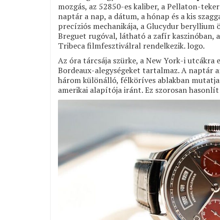
mozgás, az 52850-es kaliber, a Pellaton-teker
naptár a nap, a dátum, a hónap és a kis szag
precíziós mechanikája, a Glucydur beryllium ö
Breguet rugóval, látható a zafír kaszinóban, 
Tribeca filmfesztiválral rendelkezik. logo.
Az óra tárcsája szürke, a New York-i utcákra 
Bordeaux-alegységeket tartalmaz. A naptár am
három különálló, félköríves ablakban mutatja b
amerikai alapítója iránt. Ez szorosan hasonlít