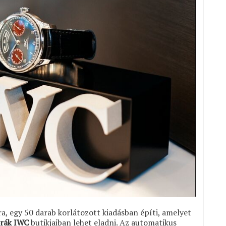
ra, egy 50 darab korlátozott kiadásban építi, amelyet
órák IWC
butikjaiban lehet eladni. Az automatikus