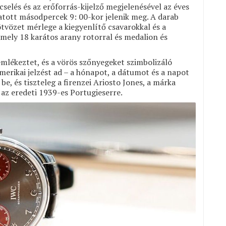
cselés és az erőforrás-kijelző megjelenésével az éves
gatott másodpercek 9: 00-kor jelenik meg. A darab
tvözet mérlege a kiegyenlítő csavarokkal és a
amely 18 karátos arany rotorral és medalion és
emlékeztet, és a vörös szőnyegeket szimbolizáló
erikai jelzést ad – a hónapot, a dátumot és a napot
e, és tiszteleg a firenzei Ariosto Jones, a márka
 az eredeti 1939-es Portugieserre.