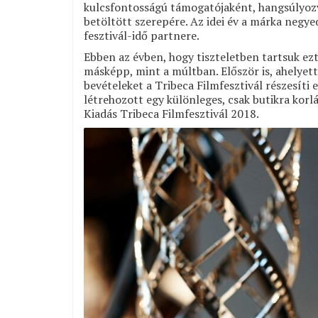
kulcsfontosságú támogatójaként, hangsúlyozv
betöltött szerepére. Az idei év a márka negyed
fesztivál-idő partnere.
Ebben az évben, hogy tiszteletben tartsuk ezt
másképp, mint a múltban. Először is, ahelyet
bevételeket a Tribeca Filmfesztivál részesíti
létrehozott egy különleges, csak butikra korl
Kiadás Tribeca Filmfesztivál 2018.