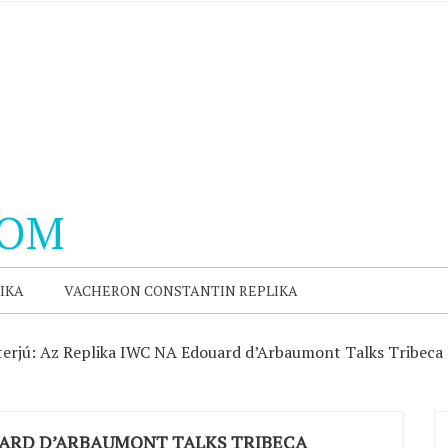
COM
IKA
VACHERON CONSTANTIN REPLIKA
terjú: Az Replika IWC NA Edouard d’Arbaumont Talks Tribeca F
OUARD D’ARBAUMONT TALKS TRIBECA