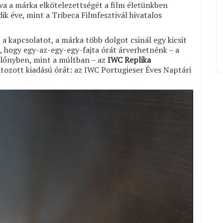
a a márka elkötelezettségét a film életünkben
ik éve, mint a Tribeca Filmfesztivál hivatalos
 a kapcsolatot, a márka több dolgot csinál egy kicsit
t, hogy egy-az-egy-egy-fajta órát árverhetnénk – a
 előnyben, mint a múltban – az
IWC Replika
átozott kiadású órát: az IWC Portugieser Éves Naptári