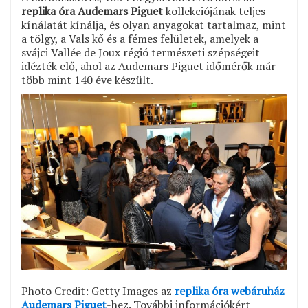
replika óra Audemars Piguet
kollekciójának teljes
kínálatát kínálja, és olyan anyagokat tartalmaz, mint
a tölgy, a Vals kő és a fémes felületek, amelyek a
svájci Vallée de Joux régió természeti szépségeit
idézték elő, ahol az Audemars Piguet időmérők már
több mint 140 éve készült.
Photo Credit: Getty Images az
replika óra webáruház
Audemars Piguet
-hez. További információkért