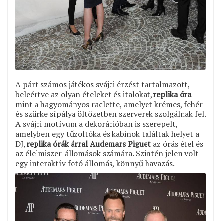
A párt számos játékos svájci érzést tartalmazott,
beleértve az olyan ételeket és italokat,
replika óra
mint a hagyományos raclette, amelyet krémes, fehér
és szürke sípálya öltözetben szerverek szolgálnak fel.
A svájci motívum a dekorációban is szerepelt,
amelyben egy tűzoltóka és kabinok találtak helyet a
DJ,
replika órák árral Audemars Piguet
az órás étel és
az élelmiszer-állomások számára. Szintén jelen volt
egy interaktív fotó állomás, könnyű havazás.