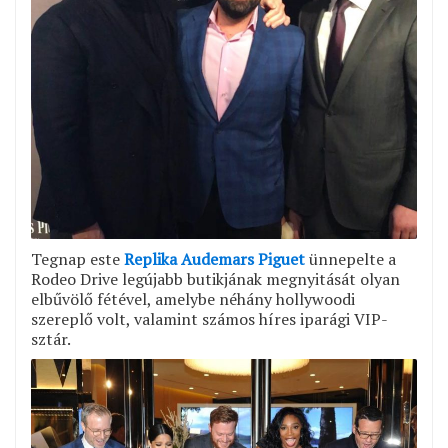
Tegnap este
Replika Audemars Piguet
ünnepelte a
Rodeo Drive legújabb butikjának megnyitását olyan
elbűvölő fétével, amelybe néhány hollywoodi
szereplő volt, valamint számos híres iparági VIP-
sztár.