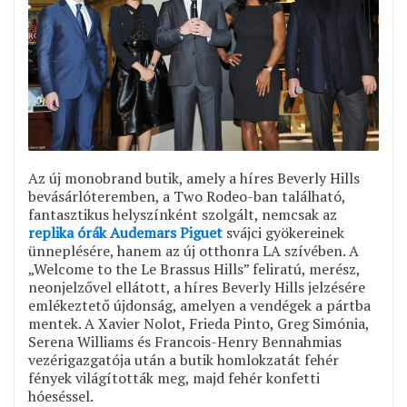
Az új monobrand butik, amely a híres Beverly Hills
bevásárlóteremben, a Two Rodeo-ban található,
fantasztikus helyszínként szolgált, nemcsak az
replika órák Audemars Piguet
svájci gyökereinek
ünneplésére, hanem az új otthonra LA szívében. A
„Welcome to the Le Brassus Hills” feliratú, merész,
neonjelzővel ellátott, a híres Beverly Hills jelzésére
emlékeztető újdonság, amelyen a vendégek a pártba
mentek. A Xavier Nolot, Frieda Pinto, Greg Simónia,
Serena Williams és Francois-Henry Bennahmias
vezérigazgatója után a butik homlokzatát fehér
fények világították meg, majd fehér konfetti
hóeséssel.