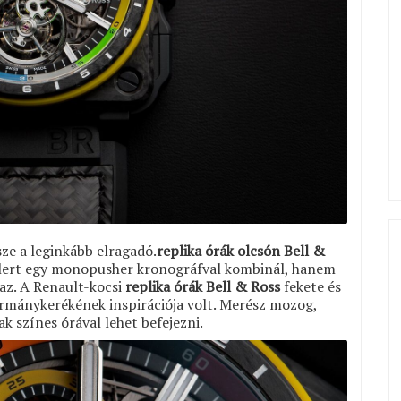
ze a leginkább elragadó.
replika órák olcsón Bell &
llert egy monopusher kronográfval kombinál, hanem
maz. A Renault-kocsi
replika órák Bell & Ross
fekete és
kormánykerékének inspirációja volt. Merész mozog,
 színes órával lehet befejezni.