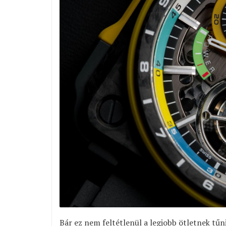
Bár ez nem feltétlenül a legjobb ötletnek tűn