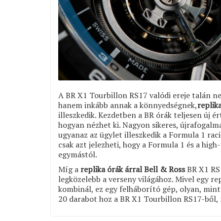
A BR X1 Tourbillon RS17 valódi ereje talán n
hanem inkább annak a könnyedségnek,
replik
illeszkedik. Kezdetben a BR órák teljesen új é
hogyan nézhet ki. Nagyon sikeres, újrafogal
ugyanaz az ügylet illeszkedik a Formula 1 racin
csak azt jelezheti, hogy a Formula 1 és a hig
egymástól.
Míg a
replika órák árral Bell & Ross
BR X1 RS1
legközelebb a verseny világához. Mivel egy 
kombinál, ez egy felháborító gép, olyan, mint
20 darabot hoz a BR X1 Tourbillon RS17-ből, 