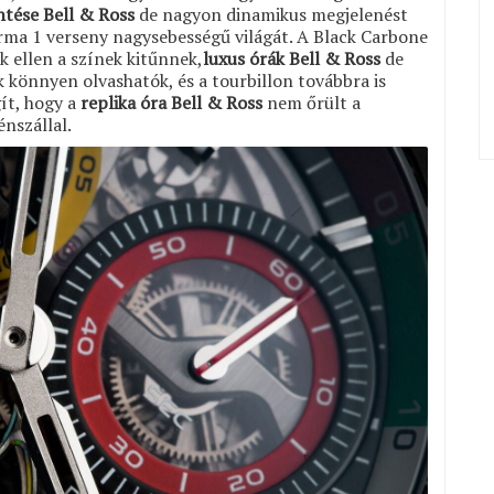
entése Bell & Ross
de nagyon dinamikus megjelenést
orma 1 verseny nagysebességű világát. A Black Carbone
k ellen a színek kitűnnek,
luxus órák Bell & Ross
de
 könnyen olvashatók, és a tourbillon továbbra is
gít, hogy a
replika óra Bell & Ross
nem őrült a
énszállal.