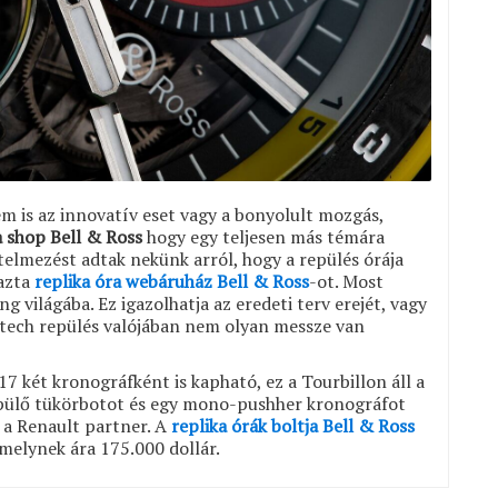
em is az innovatív eset vagy a bonyolult mozgás,
a shop Bell & Ross
hogy egy teljesen más témára
rtelmezést adtak nekünk arról, hogy a repülés órája
mazta
replika óra webáruház Bell & Ross
-ot. Most
g világába. Ez igazolhatja az eredeti terv erejét, vagy
h-tech repülés valójában nem olyan messze van
7 két kronográfként is kapható, ez a Tourbillon áll a
repülő tükörbotot és egy mono-pushher kronográfot
 a Renault partner. A
replika órák boltja Bell & Ross
melynek ára 175.000 dollár.