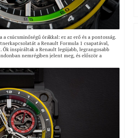
a csúcsminőségű órákkal: ez az erő és a pontosság.
tnerkapcsolatát a Renault Formula 1 csapatával,
. Ők inspiráltak a Renault legújabb, legrangosabb
ondonban nemrégiben jelent meg, és először a