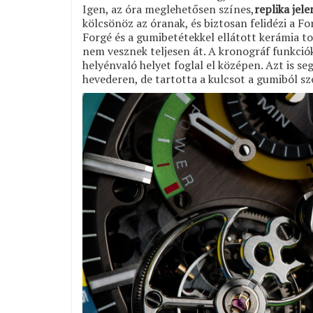
Igen, az óra meglehetősen színes,
replika jel
kölcsönöz az óranak, és biztosan felidézi a F
Forgé és a gumibetétekkel ellátott kerámia to
nem vesznek teljesen át. A kronográf funkciók
helyénvaló helyet foglal el középen. Azt is se
hevederen, de tartotta a kulcsot a gumiból sz