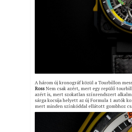
A három új kronográf közül a Tourbillon mess
Ross
Nem csak azért, mert egy repülő tourbi
azért is, mert szokatlan színrendszert alkal
sárga kocsija helyett az új Formula 1 autók 
mert minden színkóddal ellátott gombhoz csak