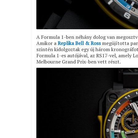
A Formula 1-ben néhány dolog van megosztva 
Amikor a
Replika Bell & Ross
megújította par
szintén kidolgoztak egy új három kronográfot
Formula 1-es autójával, az RS17-vel, amely L
Melbourne Grand Prix-ben vett részt.