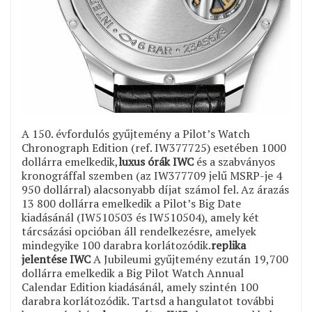
A 150. évfordulós gyűjtemény a Pilot’s Watch
Chronograph Edition (ref. IW377725) esetében 1000
dollárra emelkedik,
luxus órák IWC
és a szabványos
kronográffal szemben (az IW377709 jelű MSRP-je 4
950 dollárral) alacsonyabb díjat számol fel. Az árazás
13 800 dollárra emelkedik a Pilot’s Big Date
kiadásánál (IW510503 és IW510504), amely két
tárcsázási opcióban áll rendelkezésre, amelyek
mindegyike 100 darabra korlátozódik.
replika
jelentése IWC
A Jubileumi gyűjtemény ezután 19,700
dollárra emelkedik a Big Pilot Watch Annual
Calendar Edition kiadásánál, amely szintén 100
darabra korlátozódik. Tartsd a hangulatot további