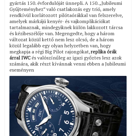
gyártás 150. évfordulóját ünnepli. A 150. „Jubileumi
Gyűjteményhez” való csatlakozás egy trió, amely
rendkívül korlátozott pilótaórákkal van felszerelve,
amelyek márkájú kenyér- és vajkomplikációkat
tartalmaznak, mindegyiknek külön lakkozott tárcsa
és kézibeszélője van. Megengedte, hogy a három
változat közül kettő nem lesz olcsó, de a három
közül legalább egy olyan helyzetben van, hogy
megkapja a régi Big Pilot rajongókat,
replika órák
árral IWC
és valószínűleg az igazi győztes lesz azok
számára, akik részt kívánnak venni ebben a Jubileumi
eseményen