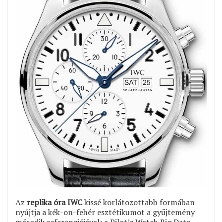
Az
replika óra IWC
kissé korlátozottabb formában
nyújtja a kék-on-fehér esztétikumot a gyűjtemény
második referenciájával: a Pilot’s Watch Big Date