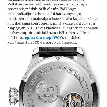
Pellaton tekercselő rendszerével, amelyet úgy
terveztek,
márkás órák olcsón IWC
hogy
maximalizálja a tekercselési hatékonyságot,
miközben minimalizálja a hosszú távú kopást számos
kulcskerámia komponens, mint a csappantyúk és a
csapágyak. A 150 éves kiadással ellentétben azonban
az éves naptár csak lakkozott kék tárcsával lesz
elérhető,
replika óra shop IWC
és rendkívül
korlátozottan 100 darabra korlátozódik.