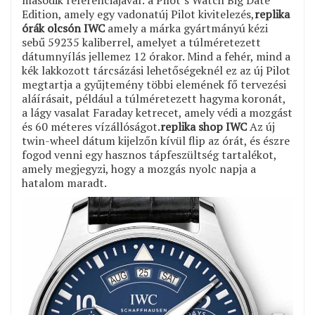
Edition, amely egy vadonatúj Pilot kivitelezés,
replika
órák olcsón IWC
amely a márka gyártmányú kézi
sebű 59235 kaliberrel, amelyet a túlméretezett
dátumnyílás jellemez 12 órakor. Mind a fehér, mind a
kék lakkozott tárcsázási lehetőségeknél ez az új Pilot
megtartja a gyűjtemény többi elemének fő tervezési
aláírásait, például a túlméretezett hagyma koronát,
a lágy vasalat Faraday ketrecet, amely védi a mozgást
és 60 méteres vízállóságot.
replika shop IWC
Az új
twin-wheel dátum kijelzőn kívül flip az órát, és észre
fogod venni egy hasznos tápfeszültség tartalékot,
amely megjegyzi, hogy a mozgás nyolc napja a
hatalom maradt.