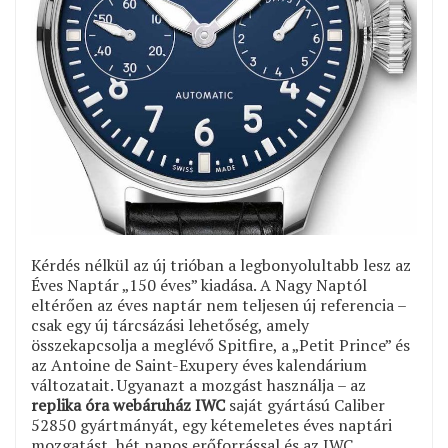
Kérdés nélkül az új trióban a legbonyolultabb lesz az
Éves Naptár „150 éves” kiadása. A Nagy Naptól
eltérően az éves naptár nem teljesen új referencia –
csak egy új tárcsázási lehetőség, amely
összekapcsolja a meglévő Spitfire, a „Petit Prince” és
az Antoine de Saint-Exupery éves kalendárium
változatait. Ugyanazt a mozgást használja – az
replika óra webáruház IWC
saját gyártású Caliber
52850 gyártmányát, egy kétemeletes éves naptári
mozgatást, hét napos erőforrással és az IWC