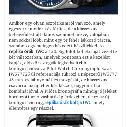
Amikor egy olyan esztétikumról van szó, amely
egyszerre modern és férfias, de a klasszikus
befejeződést általános szemmel nézve, valójában
nem sokkal jobb, mint egy tejfehér lakkozó tárcsa,
szemben egy melegen kékedett készülékkel. Az
replika órák IWC
a 150. Big Pilot kollekcióját vezette
két változatban, amelyek pontosan ezt a kezelést
kapják, először az egyik legkedveltebb
konfigurációval: a Pilot Watch Chronograph. Ez az
IW377725 új referenciája tükrözi a népszerű IW3777
43 mm-es lábnyomát és mozgását, de klasszikus
csavarral az új fehér kék kézzel, nagyon ritka
kombinációval. A Pilóta kronográfja mindig jó jeleket
hordozott az olvashatóság érdekében, de ez az új
konfiguráció rúg,
replika órák boltja IWC
amely
ellentétes egy résszel.