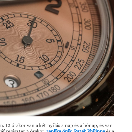
n. 12 órakor van a két nyílás a nap és a hónap, és van
áf regiszter 3 órakor,
replika órák Patek Philippe
és a