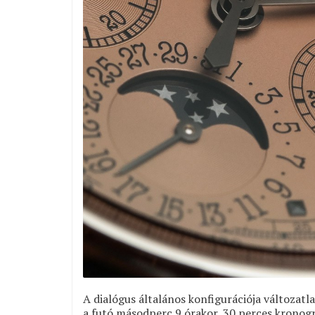
A dialógus általános konfigurációja változatla
a futó másodperc 9 órakor, 30 perces kronogr