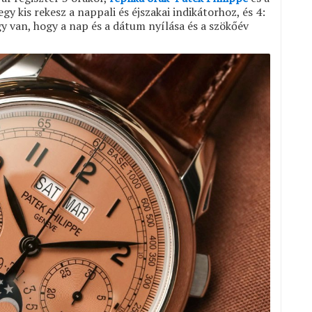
egy kis rekesz a nappali és éjszakai indikátorhoz, és 4:
gy van, hogy a nap és a dátum nyílása és a szökőév