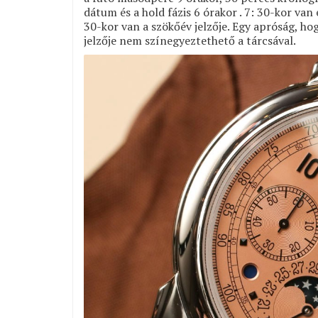
dátum és a hold fázis 6 órakor . 7: 30-kor van 
30-kor van a szökőév jelzője. Egy apróság, ho
jelzője nem színegyeztethető a tárcsával.