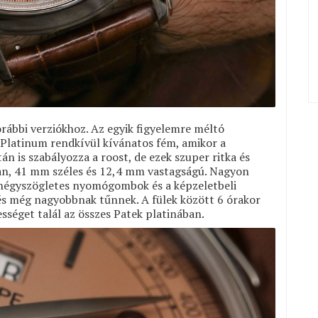
orábbi verziókhoz. Az egyik figyelemre méltó
A Platinum rendkívül kívánatos fém, amikor a
án is szabályozza a roost, de ezek szuper ritka és
lan, 41 mm széles és 12,4 mm vastagságú. Nagyon
a négyszögletes nyomógombok és a képzeletbeli
 és még nagyobbnak tűnnek. A fülek között 6 órakor
ességet talál az összes Patek platinában.