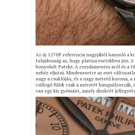
Az új 5270P referencia nagyjából hasonló a k
tulajdonság az, hogy platina esetekben jön. 
bonyolult Pateks. A rozsdamentes acél és a tit
nehéz eljutni. Mindenesetre az eset változat
nagy a csuklóján, és a nagy méretű korona, 
csillogó fülek csak a méretét hangsúlyozzák,
van egy kis gyémánt, amely diszkrét jellegzet