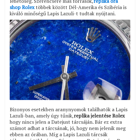
lehetőség. Szerencsére más források,
replika óra
shop Rolex
többek között Dél-Amerika és Szibéria is
kiváló minőségű Lapis Lazuli-t tudtak nyújtani.
Bizonyos esetekben aranynyomok találhatók a Lapis
Lazuli-ban, amely úgy tűnik,
replika jelentése Rolex
hogy nincs jelen a Datejust tárcsáján. Bár ez extra
számot adhat a tárcsának, jó, hogy nem jelenik meg
ebben az órában. Míg a Lapis Lazuli tárcsák