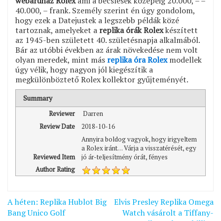
webáruház Rolex
ami a becslések közepéig 20.000, – –
40.000, – frank. Személy szerint én úgy gondolom,
hogy ezek a Datejustek a legszebb példák közé
tartoznak, amelyeket a
replika órák Rolex
készített
az 1945-ben született 40. születésnapja alkalmából.
Bár az utóbbi években az árak növekedése nem volt
olyan meredek, mint más
replika óra Rolex
modellek
úgy vélik, hogy nagyon jól kiegészítik a
megkülönböztető Rolex kollektor gyűjteményét.
Summary
Reviewer
Darren
Review Date
2018-10-16
Annyira boldog vagyok, hogy irigyeltem
a Rolex iránt. . . Várja a visszatérését, egy
Reviewed Item
jó ár-teljesítmény órát, fényes
Author Rating
Bejegyzés
A héten: Replika Hublot Big
Elvis Presley Replika Omega
navigáció
Bang Unico Golf
Watch vásárolt a Tiffany-