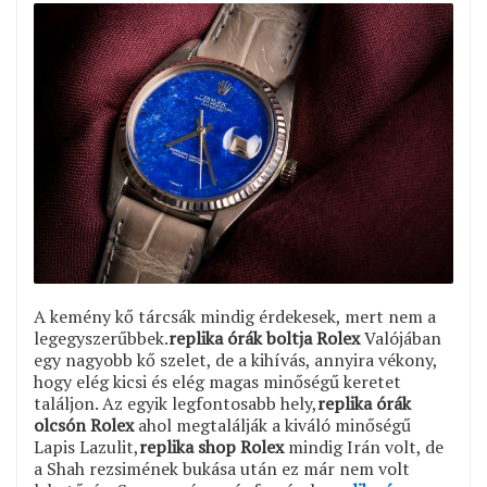
A kemény kő tárcsák mindig érdekesek, mert nem a
legegyszerűbbek.
replika órák boltja Rolex
Valójában
egy nagyobb kő szelet, de a kihívás, annyira vékony,
hogy elég kicsi és elég magas minőségű keretet
találjon. Az egyik legfontosabb hely,
replika órák
olcsón Rolex
ahol megtalálják a kiváló minőségű
Lapis Lazulit,
replika shop Rolex
mindig Irán volt, de
a Shah rezsimének bukása után ez már nem volt