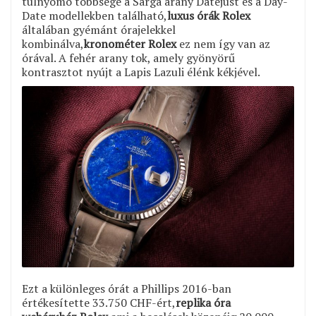
túlnyomó többsége a Sárga arany Datejust és a Day-
Date modellekben található,
luxus órák Rolex
általában gyémánt órajelekkel
kombinálva,
kronométer Rolex
ez nem így van az
órával. A fehér arany tok, amely gyönyörű
kontrasztot nyújt a Lapis Lazuli élénk kékjével.
Ezt a különleges órát a Phillips 2016-ban
értékesítette 33.750 CHF-ért,
replika óra