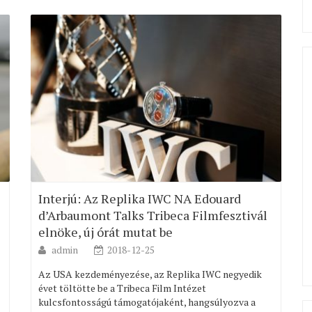
Interjú: Az Replika IWC NA Edouard
d’Arbaumont Talks Tribeca Filmfesztivál
elnöke, új órát mutat be
admin
2018-12-25
Az USA kezdeményezése, az Replika IWC negyedik
évet töltötte be a Tribeca Film Intézet
kulcsfontosságú támogatójaként, hangsúlyozva a