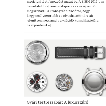
megjelenítést / mozgást mutat be. A SIHH 2016-ban
bemutatott időzónára alapozva ez az új verzió
megszabadul a kronográf funkciótól, hogy
kiegyensúlyozottabb és olvashatóbb tárcsát
jelenítsen meg, amely a világidő komplikációjára
összpontosít – […]
Gyári testreszabás: A luxusszűrő