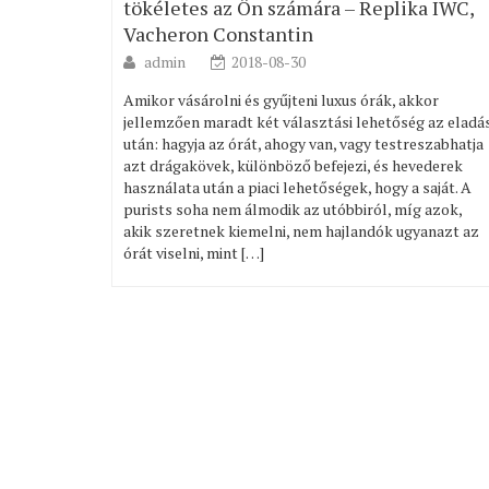
tökéletes az Ön számára – Replika IWC,
Vacheron Constantin
admin
2018-08-30
Amikor vásárolni és gyűjteni luxus órák, akkor
jellemzően maradt két választási lehetőség az eladá
után: hagyja az órát, ahogy van, vagy testreszabhatja
azt drágakövek, különböző befejezi, és hevederek
használata után a piaci lehetőségek, hogy a saját. A
purists soha nem álmodik az utóbbiról, míg azok,
akik szeretnek kiemelni, nem hajlandók ugyanazt az
órát viselni, mint […]