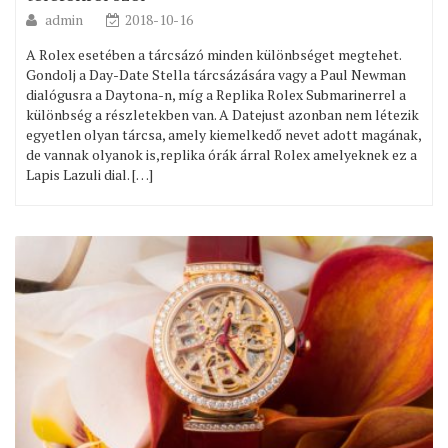
admin
2018-10-16
A Rolex esetében a tárcsázó minden különbséget megtehet.
Gondolj a Day-Date Stella tárcsázására vagy a Paul Newman
dialógusra a Daytona-n, míg a Replika Rolex Submarinerrel a
különbség a részletekben van. A Datejust azonban nem létezik
egyetlen olyan tárcsa, amely kiemelkedő nevet adott magának,
de vannak olyanok is,replika órák árral Rolex amelyeknek ez a
Lapis Lazuli dial. […]