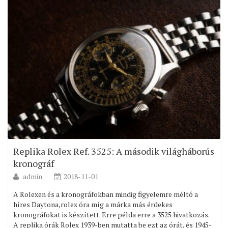
Replika Rolex Ref. 3525: A második világháborús
kronográf
admin
2018-11-01
A Rolexen és a kronográfokban mindig figyelemre méltó a
híres Daytona,rolex óra míg a márka más érdekes
kronográfokat is készített. Erre példa erre a 3525 hivatkozás.
A replika órák Rolex 1939-ben mutatta be ezt az órát, és 1945-