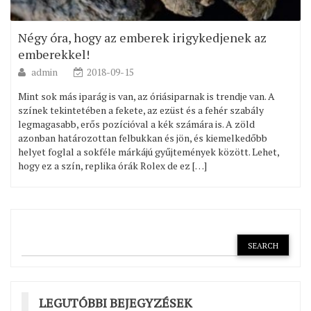
Négy óra, hogy az emberek irigykedjenek az
emberekkel!
admin
2018-09-15
Mint sok más iparág is van, az óriásiparnak is trendje van. A
színek tekintetében a fekete, az ezüst és a fehér szabály
legmagasabb, erős pozícióval a kék számára is. A zöld
azonban határozottan felbukkan és jön, és kiemelkedőbb
helyet foglal a sokféle márkájú gyűjtemények között. Lehet,
hogy ez a szín, replika órák Rolex de ez […]
LEGUTÓBBI BEJEGYZÉSEK