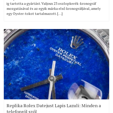
ig tartotta a gyártást. Valjoux 23 oszlopkerék-kronográf
mozgatásával és az egyik márka első kronográfjával, amely
egy Oyster-tokot tartalmazott. […]
Replika Rolex Datejust Lapis Lazuli: Minden a
telefonról szól