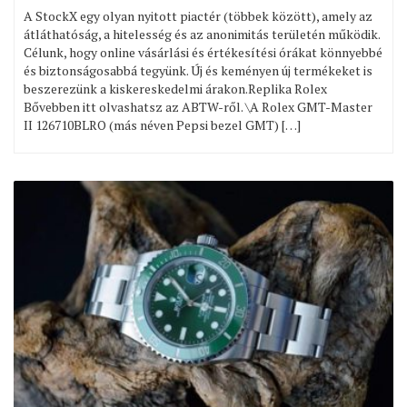
A StockX egy olyan nyitott piactér (többek között), amely az
átláthatóság, a hitelesség és az anonimitás területén működik.
Célunk, hogy online vásárlási és értékesítési órákat könnyebbé
és biztonságosabbá tegyünk. Új és keményen új termékeket is
beszerezünk a kiskereskedelmi árakon.Replika Rolex
Bővebben itt olvashatsz az ABTW-ről. \A Rolex GMT-Master
II 126710BLRO (más néven Pepsi bezel GMT) […]