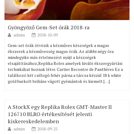
Gyöngyöző Gem-Set órák 2018-ra
admin
2018-10-09
Gem-set órák ötvözik a kézműves készségek a magas
ékszerek a kézművesség magas órák. Az alábbi négy óra
mindegyike más értelmezést nyújt a készségek
elsajátításához,Replika Rolex amelyek kiváló ékszergyártási
technikákat hoznak létre. Cartier Recontre de Panthères Ez a
találkozó két csillogó fehér párna a tárcsa készül 18 k white
gold burkolt briliáns vágott gyémántok és kiemelt […]
A StockX egy Replika Rolex GMT-Master II
126710 BLRO értékesítését jelenti
kiskereskedelemben
admin
2018-09-25