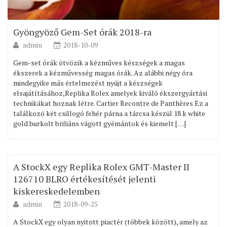
Gyöngyöző Gem-Set órák 2018-ra
admin
2018-10-09
Gem-set órák ötvözik a kézműves készségek a magas
ékszerek a kézművesség magas órák. Az alábbi négy óra
mindegyike más értelmezést nyújt a készségek
elsajátításához,Replika Rolex amelyek kiváló ékszergyártási
technikákat hoznak létre. Cartier Recontre de Panthères Ez a
találkozó két csillogó fehér párna a tárcsa készül 18 k white
gold burkolt briliáns vágott gyémántok és kiemelt […]
A StockX egy Replika Rolex GMT-Master II
126710 BLRO értékesítését jelenti
kiskereskedelemben
admin
2018-09-25
A StockX egy olyan nyitott piactér (többek között), amely az