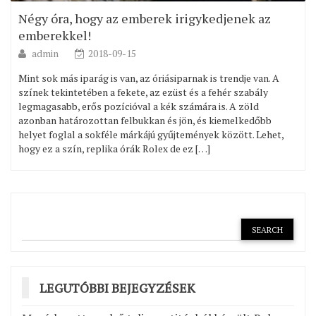
Négy óra, hogy az emberek irigykedjenek az
emberekkel!
admin
2018-09-15
Mint sok más iparág is van, az óriásiparnak is trendje van. A
színek tekintetében a fekete, az ezüst és a fehér szabály
legmagasabb, erős pozícióval a kék számára is. A zöld
azonban határozottan felbukkan és jön, és kiemelkedőbb
helyet foglal a sokféle márkájú gyűjtemények között. Lehet,
hogy ez a szín, replika órák Rolex de ez […]
LEGUTÓBBI BEJEGYZÉSEK