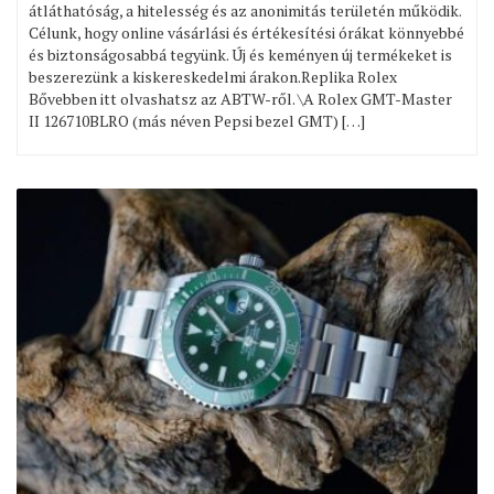
átláthatóság, a hitelesség és az anonimitás területén működik.
Célunk, hogy online vásárlási és értékesítési órákat könnyebbé
és biztonságosabbá tegyünk. Új és keményen új termékeket is
beszerezünk a kiskereskedelmi árakon.Replika Rolex
Bővebben itt olvashatsz az ABTW-ről. \A Rolex GMT-Master
II 126710BLRO (más néven Pepsi bezel GMT) […]