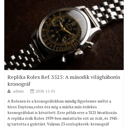
Replika Rolex Ref. 3525: A második világháborús
kronográf
admin
2018-11-01
A Rolexen és a kronográfokban mindig figyelemre méltó a
híres Daytona,rolex óra míg a márka más érdekes
kronográfokat is készített. Erre példa erre a 3525 hivatkozás.
A replika órák Rolex 1939-ben mutatta be ezt az órát, és 1945-
ig tartotta a gyártást. Valjoux 23 oszlopkerék-kronográf