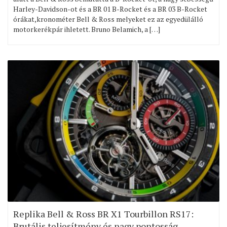
Harley-Davidson-ot és a BR 01 B-Rocket és a BR 03 B-Rocket
órákat,kronométer Bell & Ross melyeket ez az egyedülálló
motorkerékpár ihletett. Bruno Belamich, a […]
Replika Bell & Ross BR X1 Tourbillon RS17:
Brutális teljesítmény és nagy pontosság