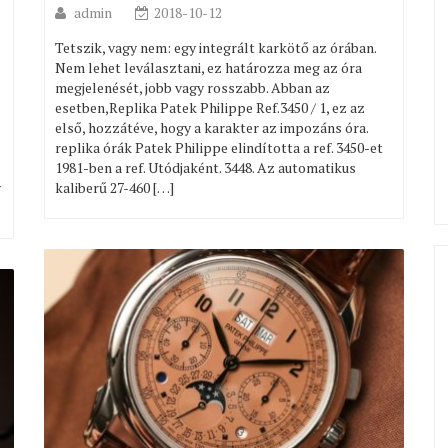
admin
2018-10-12
Tetszik, vagy nem: egy integrált karkötő az órában.
Nem lehet leválasztani, ez határozza meg az óra
megjelenését, jobb vagy rosszabb. Abban az
esetben,Replika Patek Philippe Ref.3450 / 1, ez az
első, hozzátéve, hogy a karakter az impozáns óra.
replika órák Patek Philippe elindította a ref. 3450-et
1981-ben a ref. Utódjaként. 3448. Az automatikus
y
kaliberű 27-460 […]