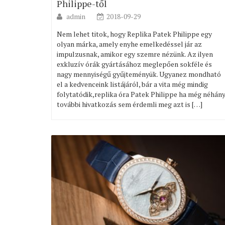
Philippe-től
admin
2018-09-29
Nem lehet titok, hogy Replika Patek Philippe egy
olyan márka, amely enyhe emelkedéssel jár az
impulzusnak, amikor egy szemre nézünk. Az ilyen
exkluzív órák gyártásához meglepően sokféle és
nagy mennyiségű gyűjteményük. Ugyanez mondható
el a kedvenceink listájáról, bár a vita még mindig
folytatódik,replika óra Patek Philippe ha még néhán
további hivatkozás sem érdemli meg azt is […]