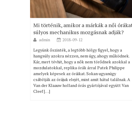
Mi történik, amikor a márkák a női óráka
súlyos mechanikus mozgásnak adják?
admin
2018-09-12
Legyünk őszinték, a legtöbb hölgy figyel, hogy a
hangsúly azokra nézzen, nem úgy, ahogy működnek.
Kár, mert tévhit, hogy a nők nem törődnek azokkal a
mozdulatokkal, replika órák árral Patek Philippe
amelyek képesek az óráikat. Sokan ugyanúgy
csábítják az órájuk elejét, mint amit hátul találnak. A
Van der Klaauw holland órás gyártójával együtt Van
Cleef […]