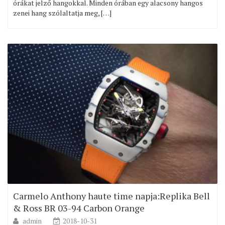
órákat jelző hangokkal. Minden órában egy alacsony hangos
zenei hang szólaltatja meg, […]
Carmelo Anthony haute time napja:Replika Bell
& Ross BR 03-94 Carbon Orange
admin
2018-10-31