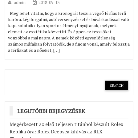
admin
2018-09-13
Meg lehet vitatni, hogy a kronográf teszi a végső férfias férfi
karóra. Légiforgalmi, autóversenyzéssel és búvárkodással való
kapcsolataik olyan sportos élményt nyújtanak, melynek
elemeit az esztétika közvetíti. És éppen ez teszi őket
vonzóbbá a mai napra. A nemek közötti egyenlőtlenség
számos műfajban folytatódik, de a finom vonal, amely felosztja
a férfiakat és a nőieket, […]
LEGUTÓBBI BEJEGYZÉSEK
Megérkezett az első teljesen titánból készült Rolex
Replika óra: Rolex Deepsea kihívás az RLX