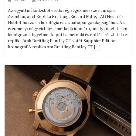
Az együttmûködésbõl eredõ régiségek messze nem újak.
Azonban, amit Replika Breitling, Richard Mille, TAG Heuer és
Hublot hozzák a horológia és az autóipar gazdagságához. Az
eredmény: négy virtuóz, emelkedő időmérő, amely tökéletesen
kidolgozott figyelmet kapott a mérnöki és építési részletekre.
replika órák Breitling Bentley GT sötét Sapphire Edition
kronográf A replika óra Breitling Bentley GT […]