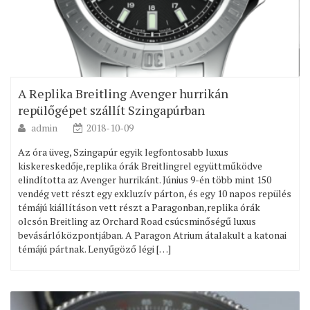
A Replika Breitling Avenger hurrikán
repülőgépet szállít Szingapúrban
admin
2018-10-09
Az óra üveg, Szingapúr egyik legfontosabb luxus
kiskereskedője,replika órák Breitlingrel együttműködve
elindította az Avenger hurrikánt. Június 9-én több mint 150
vendég vett részt egy exkluzív párton, és egy 10 napos repülés
témájú kiállításon vett részt a Paragonban,replika órák
olcsón Breitling az Orchard Road csúcsminőségű luxus
bevásárlóközpontjában. A Paragon Atrium átalakult a katonai
témájú pártnak. Lenyűgöző légi […]