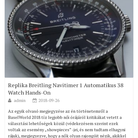
Replika Breitling Navitimer 1 Automatikus 38
Watch Hands-On
admin
2018-09-26
Az egyik olvasó megjegyzése az én történetemről a
BaselWorld 2018 tíz legjobb női órájáról kritikákat vetett a
választási lehetőségek közül (védekezésem szerint ezek
voltak az esemény „showpieces” -jei, és nem tudtam elhagyni
rájuk), megjegyezve, hogy a nők olyan rajongóit nézik, akikkel