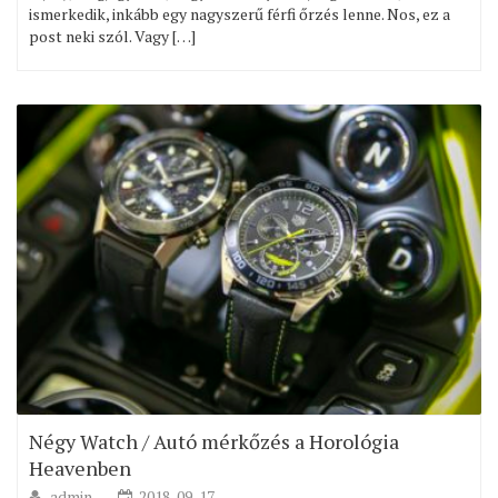
ismerkedik, inkább egy nagyszerű férfi őrzés lenne. Nos, ez a
post neki szól. Vagy […]
Négy Watch / Autó mérkőzés a Horológia
Heavenben
admin
2018-09-17