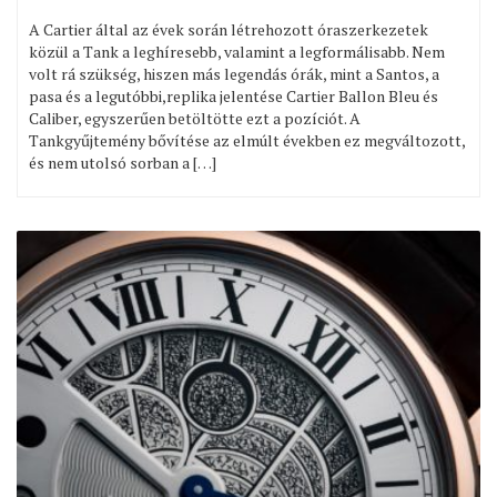
A Cartier által az évek során létrehozott óraszerkezetek
közül a Tank a leghíresebb, valamint a legformálisabb. Nem
volt rá szükség, hiszen más legendás órák, mint a Santos, a
pasa és a legutóbbi,replika jelentése Cartier Ballon Bleu és
Caliber, egyszerűen betöltötte ezt a pozíciót. A
Tankgyűjtemény bővítése az elmúlt években ez megváltozott,
és nem utolsó sorban a […]