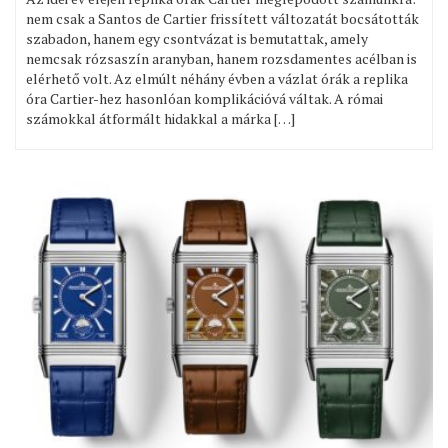
nem csak a Santos de Cartier frissített változatát bocsátották
szabadon, hanem egy csontvázat is bemutattak, amely
nemcsak rózsaszín aranyban, hanem rozsdamentes acélban is
elérhető volt. Az elmúlt néhány évben a vázlat órák a replika
óra Cartier-hez hasonlóan komplikációvá váltak. A római
számokkal átformált hidakkal a márka […]