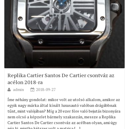
Replika Cartier Santos De Cartier csontváz az
acélon 2018-ra
admin
2018-09-27
Íme néhány gondolat: mikor volt az utolsó alkalom, amikor az
egyik nagy márka által kínált luxusautó valóban drágábbnak
tűnt, mint valójában? Míg a 20 ezer fõre való bejutás bizonyára
nem olcsó a képzelet bármely szakaszán, messze a Replika
Cartier Santos De Cartier csontváz az acélban olyan, ami úgy
néz ki, mintha kétszer volt a matrica […]